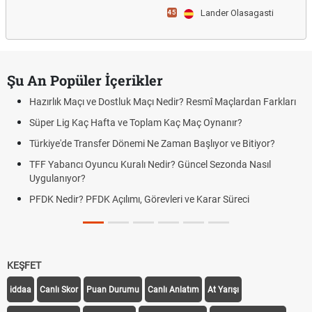
Lander Olasagasti
45
Şu An Popüler İçerikler
Hazırlık Maçı ve Dostluk Maçı Nedir? Resmî Maçlardan Farkları
Süper Lig Kaç Hafta ve Toplam Kaç Maç Oynanır?
Türkiye'de Transfer Dönemi Ne Zaman Başlıyor ve Bitiyor?
TFF Yabancı Oyuncu Kuralı Nedir? Güncel Sezonda Nasıl
Uygulanıyor?
PFDK Nedir? PFDK Açılımı, Görevleri ve Karar Süreci
KEŞFET
iddaa
Canlı Skor
Puan Durumu
Canlı Anlatım
At Yarışı