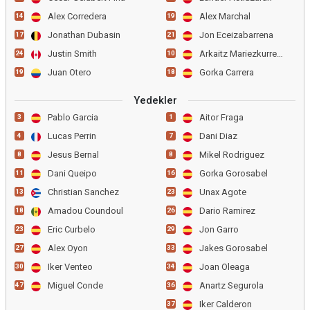
Alex Corredera
Alex Marchal
14
19
Jonathan Dubasin
Jon Eceizabarrena
17
21
Justin Smith
Arkaitz Mariezkurrena
24
10
Juan Otero
Gorka Carrera
19
18
Yedekler
Pablo Garcia
Aitor Fraga
3
1
Lucas Perrin
Dani Diaz
4
7
Jesus Bernal
Mikel Rodriguez
8
8
Dani Queipo
Gorka Gorosabel
11
16
Christian Sanchez
Unax Agote
13
23
Amadou Coundoul
Dario Ramirez
18
26
Eric Curbelo
Jon Garro
23
29
Alex Oyon
Jakes Gorosabel
27
33
Iker Venteo
Joan Oleaga
30
34
Miguel Conde
Anartz Segurola
47
36
Iker Calderon
37