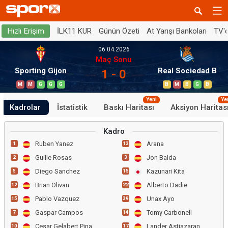
İLK11 KUR
Günün Özeti
At Yarışı Bankoları
TV'
Hızlı Erişim
06.04.2026
Maç Sonu
Sporting Gijon
Real Sociedad B
1 - 0
M
M
G
G
G
B
M
B
G
B
Yeni
Ye
Kadrolar
İstatistik
Baskı Haritası
Aksiyon Haritas
Kadro
Ruben Yanez
Arana
1
13
Guille Rosas
Jon Balda
2
3
Diego Sanchez
Kazunari Kita
5
15
Brian Olivan
Alberto Dadie
12
22
Pablo Vazquez
Unax Ayo
15
39
Gaspar Campos
Tomy Carbonell
7
14
Cesar Gelabert Pina
Lander Astiazaran
10
17