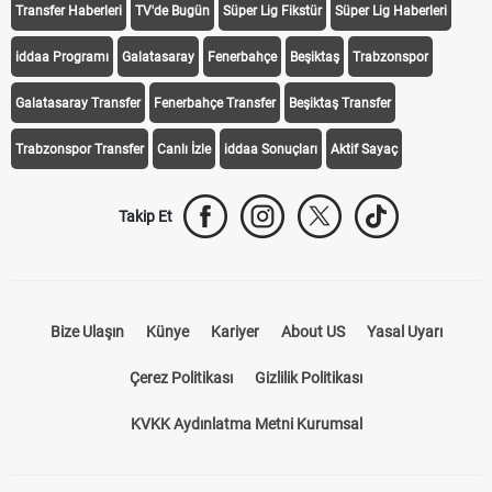
Transfer Haberleri
TV'de Bugün
Süper Lig Fikstür
Süper Lig Haberleri
iddaa Programı
Galatasaray
Fenerbahçe
Beşiktaş
Trabzonspor
Galatasaray Transfer
Fenerbahçe Transfer
Beşiktaş Transfer
Trabzonspor Transfer
Canlı İzle
iddaa Sonuçları
Aktif Sayaç
Takip Et
Bize Ulaşın
Künye
Kariyer
About US
Yasal Uyarı
Çerez Politikası
Gizlilik Politikası
KVKK Aydınlatma Metni Kurumsal