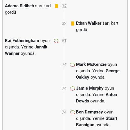
Adama Sidibeh
sarı kart
32'
gördü
Ethan Walker
sarı kart
32'
gördü
Kai Fotheringham
oyun
61'
dışında. Yerine
Jannik
Wanner
oyunda.
Mark McKenzie
oyun
74'
dışında. Yerine
George
Oakley
oyunda.
Jamie Murphy
oyun
74'
dışında. Yerine
Anton
Dowds
oyunda.
Ben Dempsey
oyun
74'
dışında. Yerine
Stuart
Bannigan
oyunda.