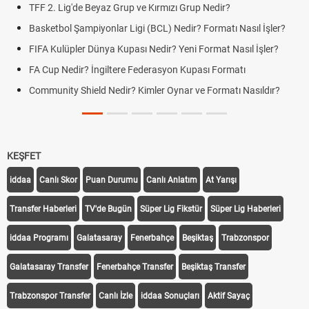
TFF 2. Lig'de Beyaz Grup ve Kırmızı Grup Nedir?
Basketbol Şampiyonlar Ligi (BCL) Nedir? Formatı Nasıl İşler?
FIFA Kulüpler Dünya Kupası Nedir? Yeni Format Nasıl İşler?
FA Cup Nedir? İngiltere Federasyon Kupası Formatı
Community Shield Nedir? Kimler Oynar ve Formatı Nasıldır?
KEŞFET
iddaa
Canlı Skor
Puan Durumu
Canlı Anlatım
At Yarışı
Transfer Haberleri
TV'de Bugün
Süper Lig Fikstür
Süper Lig Haberleri
iddaa Programı
Galatasaray
Fenerbahçe
Beşiktaş
Trabzonspor
Galatasaray Transfer
Fenerbahçe Transfer
Beşiktaş Transfer
Trabzonspor Transfer
Canlı İzle
iddaa Sonuçları
Aktif Sayaç