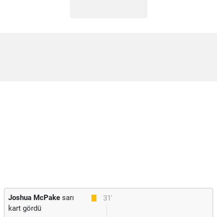
Joshua McPake
sarı
31'
kart gördü