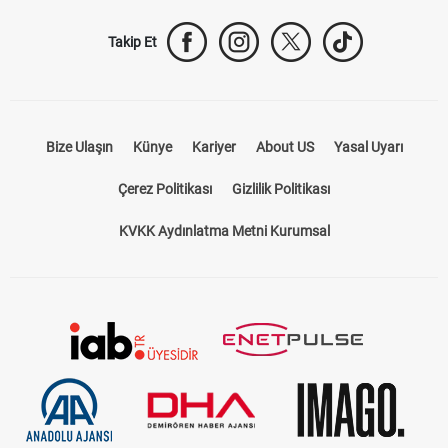
Takip Et
Bize Ulaşın
Künye
Kariyer
About US
Yasal Uyarı
Çerez Politikası
Gizlilik Politikası
KVKK Aydınlatma Metni Kurumsal