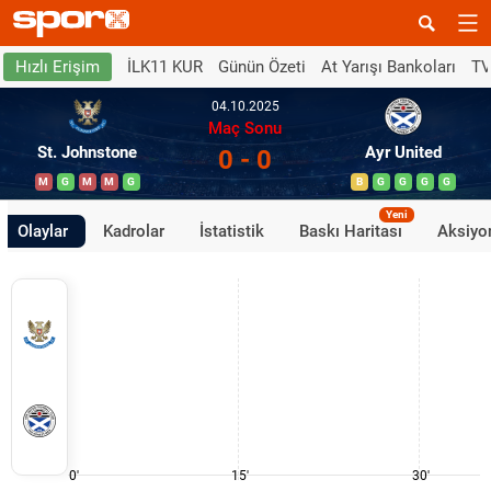
İLK11 KUR
Günün Özeti
At Yarışı Bankoları
TV
Hızlı Erişim
04.10.2025
Maç Sonu
St. Johnstone
Ayr United
0 - 0
M
G
M
M
G
B
G
G
G
G
Yeni
Olaylar
Kadrolar
İstatistik
Baskı Haritası
Aksiyon
0'
15'
30'