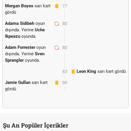
Morgan Boyes
sarı kart
77'
gördü
Adama Sidibeh
oyun
80'
dışında. Yerine
Uche
Ikpeazu
oyunda.
Adam Forrester
oyun
80'
dışında. Yerine
Sven
Sprangler
oyunda.
Leon King
sarı kart gördü
83'
Jamie Gullan
sarı kart
90'
gördü
Şu An Popüler İçerikler