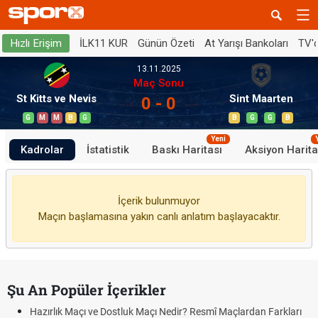
İLK11 KUR
Günün Özeti
At Yarışı Bankoları
TV'
Hızlı Erişim
13.11.2025
Maç Sonu
St Kitts ve Nevis
Sint Maarten
0 - 0
G
M
M
B
G
B
G
G
B
Yeni
Kadrolar
İstatistik
Baskı Haritası
Aksiyon Harita
İçerik bulunmuyor
Maçın başlamasına yakın canlı anlatım başlayacaktır.
Şu An Popüler İçerikler
Hazırlık Maçı ve Dostluk Maçı Nedir? Resmî Maçlardan Farkları