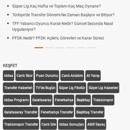
Süper Lig Kaç Hafta ve Toplam Kaç Maç Oynanır?
Türkiye'de Transfer Dönemi Ne Zaman Başlıyor ve Bitiyor?
TFF Yabancı Oyuncu Kuralı Nedir? Güncel Sezonda Nasıl
Uygulanıyor?
PFDK Nedir? PFDK Açılımı, Görevleri ve Karar Süreci
KEŞFET
iddaa
Canlı Skor
Puan Durumu
Canlı Anlatım
At Yarışı
Transfer Haberleri
TV'de Bugün
Süper Lig Fikstür
Süper Lig Haberleri
iddaa Programı
Galatasaray
Fenerbahçe
Beşiktaş
Trabzonspor
Galatasaray Transfer
Fenerbahçe Transfer
Beşiktaş Transfer
Trabzonspor Transfer
Canlı İzle
iddaa Sonuçları
Aktif Sayaç