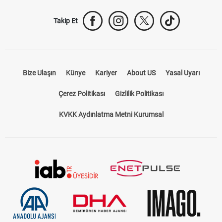
Takip Et
Bize Ulaşın
Künye
Kariyer
About US
Yasal Uyarı
Çerez Politikası
Gizlilik Politikası
KVKK Aydınlatma Metni Kurumsal