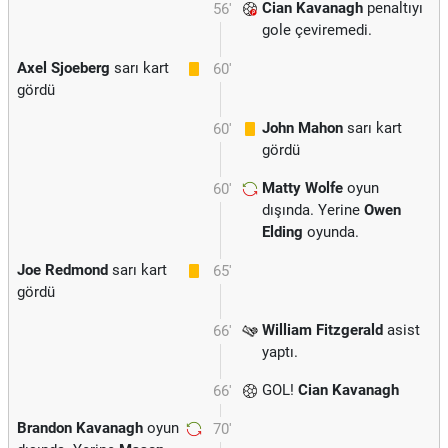
Cian Kavanagh
penaltıyı
56'
gole çeviremedi.
Axel Sjoeberg
sarı kart
60'
gördü
John Mahon
sarı kart
60'
gördü
Matty Wolfe
oyun
60'
dışında. Yerine
Owen
Elding
oyunda.
Joe Redmond
sarı kart
65'
gördü
William Fitzgerald
asist
66'
yaptı.
GOL!
Cian Kavanagh
66'
Brandon Kavanagh
oyun
70'