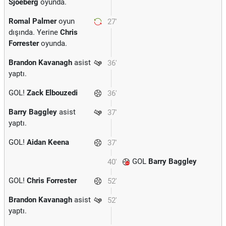
Sjoeberg
oyunda.
Romal Palmer
oyun
27'
dışında. Yerine
Chris
Forrester
oyunda.
Brandon Kavanagh
asist
36'
yaptı.
GOL!
Zack Elbouzedi
36'
Barry Baggley
asist
37'
yaptı.
GOL!
Aidan Keena
37'
GOL
Barry Baggley
40'
GOL!
Chris Forrester
52'
Brandon Kavanagh
asist
52'
yaptı.