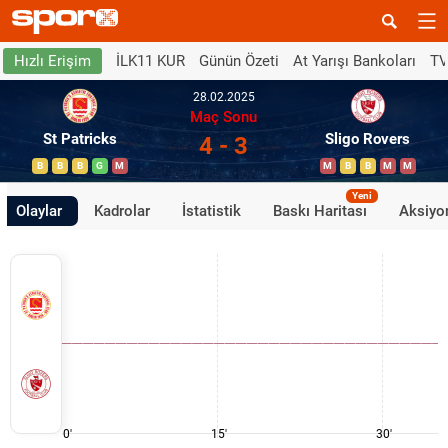
İLK11 KUR
Günün Özeti
At Yarışı Bankoları
TV
Hızlı Erişim
28.02.2025
Maç Sonu
St Patricks
Sligo Rovers
4 - 3
B
B
B
G
M
M
B
B
M
M
Yeni
Olaylar
Kadrolar
İstatistik
Baskı Haritası
Aksiyon
0'
15'
30'