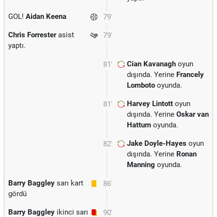
GOL!
Aidan Keena
79'
Chris Forrester
asist
79'
yaptı.
Cian Kavanagh
oyun
81'
dışında. Yerine
Francely
Lomboto
oyunda.
Harvey Lintott
oyun
81'
dışında. Yerine
Oskar van
Hattum
oyunda.
Jake Doyle-Hayes
oyun
82'
dışında. Yerine
Ronan
Manning
oyunda.
Barry Baggley
sarı kart
86'
gördü
Barry Baggley
ikinci sarı
90'