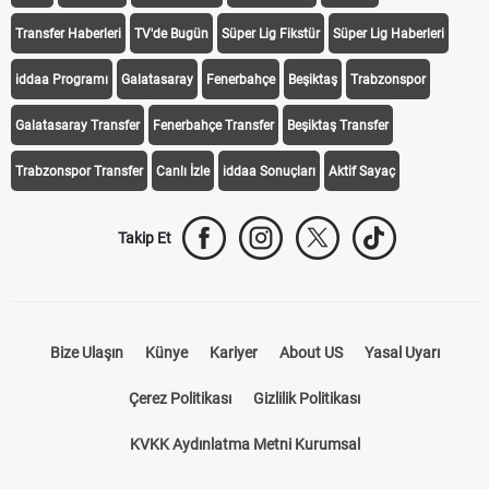
iddaa
Canlı Skor
Puan Durumu
Canlı Anlatım
At Yarışı
Transfer Haberleri
TV'de Bugün
Süper Lig Fikstür
Süper Lig Haberleri
iddaa Programı
Galatasaray
Fenerbahçe
Beşiktaş
Trabzonspor
Galatasaray Transfer
Fenerbahçe Transfer
Beşiktaş Transfer
Trabzonspor Transfer
Canlı İzle
iddaa Sonuçları
Aktif Sayaç
Takip Et
Bize Ulaşın
Künye
Kariyer
About US
Yasal Uyarı
Çerez Politikası
Gizlilik Politikası
KVKK Aydınlatma Metni Kurumsal