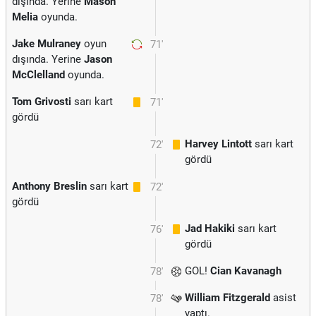
dışında. Yerine
Mason
Melia
oyunda.
Jake Mulraney
oyun
71'
dışında. Yerine
Jason
McClelland
oyunda.
Tom Grivosti
sarı kart
71'
gördü
Harvey Lintott
sarı kart
72'
gördü
Anthony Breslin
sarı kart
72'
gördü
Jad Hakiki
sarı kart
76'
gördü
GOL!
Cian Kavanagh
78'
William Fitzgerald
asist
78'
yaptı.