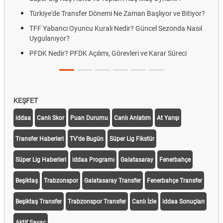
Türkiye'de Transfer Dönemi Ne Zaman Başlıyor ve Bitiyor?
TFF Yabancı Oyuncu Kuralı Nedir? Güncel Sezonda Nasıl
Uygulanıyor?
PFDK Nedir? PFDK Açılımı, Görevleri ve Karar Süreci
KEŞFET
iddaa
Canlı Skor
Puan Durumu
Canlı Anlatım
At Yarışı
Transfer Haberleri
TV'de Bugün
Süper Lig Fikstür
Süper Lig Haberleri
iddaa Programı
Galatasaray
Fenerbahçe
Beşiktaş
Trabzonspor
Galatasaray Transfer
Fenerbahçe Transfer
Beşiktaş Transfer
Trabzonspor Transfer
Canlı İzle
iddaa Sonuçları
Aktif Sayaç