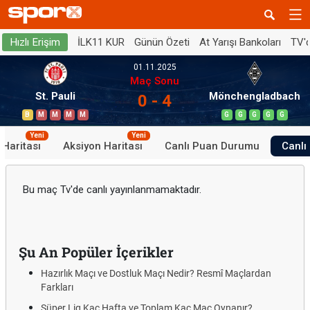
İLK11 KUR
Günün Özeti
At Yarışı Bankoları
TV'
Hızlı Erişim
01.11.2025
Maç Sonu
St. Pauli
Mönchengladbach
0 - 4
B
M
M
M
M
G
G
G
G
G
Yeni
Yeni
 Haritası
Aksiyon Haritası
Canlı Puan Durumu
Canlı 
Bu maç Tv'de canlı yayınlanmamaktadır.
Şu An Popüler İçerikler
Hazırlık Maçı ve Dostluk Maçı Nedir? Resmî Maçlardan
Farkları
Süper Lig Kaç Hafta ve Toplam Kaç Maç Oynanır?