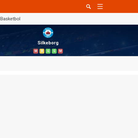
Basketbol
Silkeborg
M
B
G
G
M