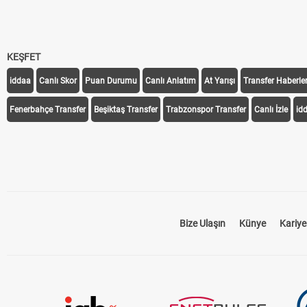
KEŞFET
iddaa
Canlı Skor
Puan Durumu
Canlı Anlatım
At Yarışı
Transfer Haberler
Fenerbahçe Transfer
Beşiktaş Transfer
Trabzonspor Transfer
Canlı İzle
id
Bize Ulaşın
Künye
Kariye