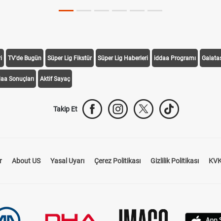
i
TV'de Bugün
Süper Lig Fikstür
Süper Lig Haberleri
iddaa Programı
Galata
daa Sonuçları
Aktif Sayaç
Takip Et
r
About US
Yasal Uyarı
Çerez Politikası
Gizlilik Politikası
KVK