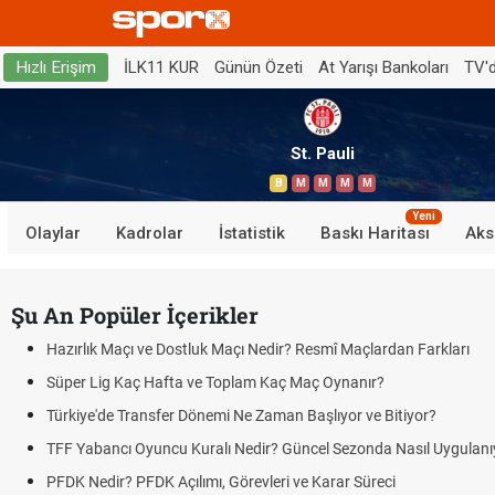
İLK11 KUR
Günün Özeti
At Yarışı Bankoları
TV'
Hızlı Erişim
St. Pauli
B
M
M
M
M
Yeni
Olaylar
Kadrolar
İstatistik
Baskı Haritası
Aks
Şu An Popüler İçerikler
Hazırlık Maçı ve Dostluk Maçı Nedir? Resmî Maçlardan Farkları
Süper Lig Kaç Hafta ve Toplam Kaç Maç Oynanır?
Türkiye'de Transfer Dönemi Ne Zaman Başlıyor ve Bitiyor?
TFF Yabancı Oyuncu Kuralı Nedir? Güncel Sezonda Nasıl Uygulanı
PFDK Nedir? PFDK Açılımı, Görevleri ve Karar Süreci