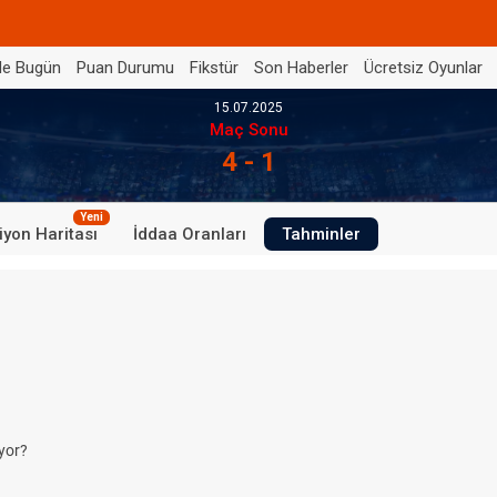
de Bugün
Puan Durumu
Fikstür
Son Haberler
Ücretsiz Oyunlar
15.07.2025
Maç Sonu
4 - 1
Yeni
iyon Haritası
İddaa Oranları
Tahminler
yor?