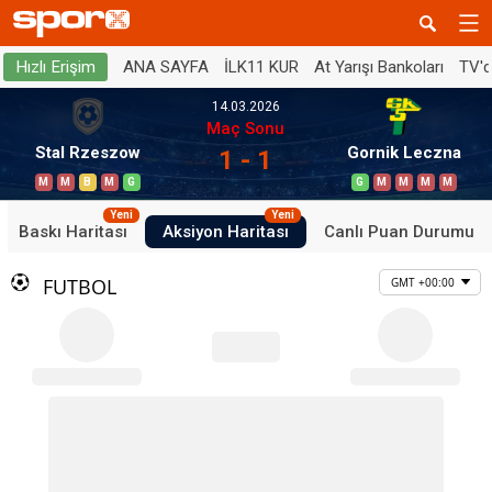
ANA SAYFA
İLK11 KUR
At Yarışı Bankoları
TV'
Hızlı Erişim
14.03.2026
Maç Sonu
Stal Rzeszow
Gornik Leczna
1 - 1
M
M
B
M
G
G
M
M
M
M
Yeni
Yeni
Baskı Haritası
Aksiyon Haritası
Canlı Puan Durumu
FUTBOL
GMT +00:00