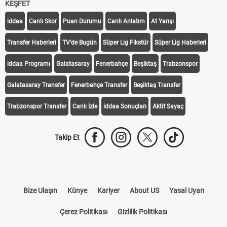
KEŞFET
iddaa
Canlı Skor
Puan Durumu
Canlı Anlatım
At Yarışı
Transfer Haberleri
TV'de Bugün
Süper Lig Fikstür
Süper Lig Haberleri
iddaa Programı
Galatasaray
Fenerbahçe
Beşiktaş
Trabzonspor
Galatasaray Transfer
Fenerbahçe Transfer
Beşiktaş Transfer
Trabzonspor Transfer
Canlı İzle
iddaa Sonuçları
Aktif Sayaç
Takip Et
Bize Ulaşın
Künye
Kariyer
About US
Yasal Uyarı
Çerez Politikası
Gizlilik Politikası