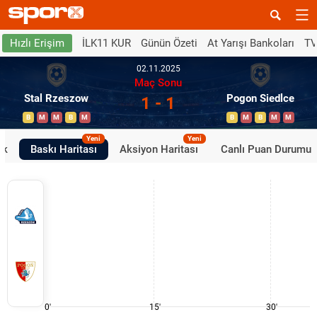
İLK11 KUR
Günün Özeti
At Yarışı Bankoları
TV
Hızlı Erişim
02.11.2025
Maç Sonu
Stal Rzeszow
Pogon Siedlce
1 - 1
B
M
M
B
M
B
M
B
M
M
Yeni
Yeni
ik
Baskı Haritası
Aksiyon Haritası
Canlı Puan Durumu
0'
15'
30'