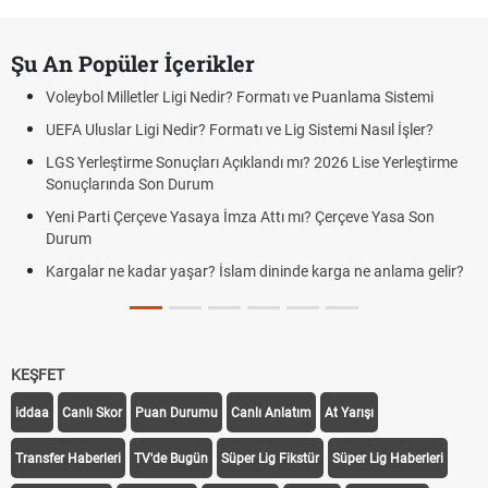
Şu An Popüler İçerikler
Voleybol Milletler Ligi Nedir? Formatı ve Puanlama Sistemi
UEFA Uluslar Ligi Nedir? Formatı ve Lig Sistemi Nasıl İşler?
LGS Yerleştirme Sonuçları Açıklandı mı? 2026 Lise Yerleştirme
Sonuçlarında Son Durum
Yeni Parti Çerçeve Yasaya İmza Attı mı? Çerçeve Yasa Son
Durum
Kargalar ne kadar yaşar? İslam dininde karga ne anlama gelir?
KEŞFET
iddaa
Canlı Skor
Puan Durumu
Canlı Anlatım
At Yarışı
Transfer Haberleri
TV'de Bugün
Süper Lig Fikstür
Süper Lig Haberleri