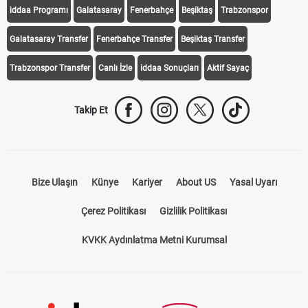
iddaa Programı
Galatasaray
Fenerbahçe
Beşiktaş
Trabzonspor
Galatasaray Transfer
Fenerbahçe Transfer
Beşiktaş Transfer
Trabzonspor Transfer
Canlı İzle
iddaa Sonuçları
Aktif Sayaç
Takip Et
Bize Ulaşın
Künye
Kariyer
About US
Yasal Uyarı
Çerez Politikası
Gizlilik Politikası
KVKK Aydınlatma Metni Kurumsal