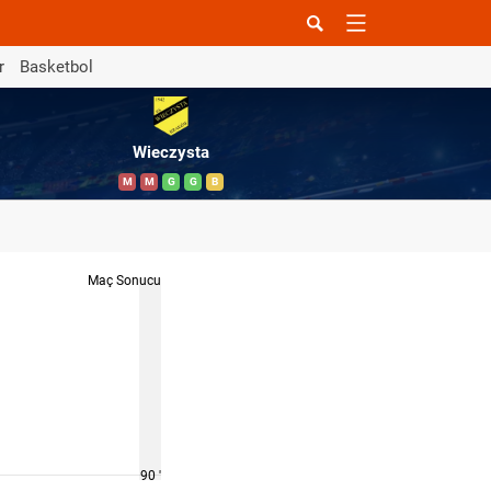
r
Basketbol
Wieczysta
M
M
G
G
B
Maç Sonucu
90 '