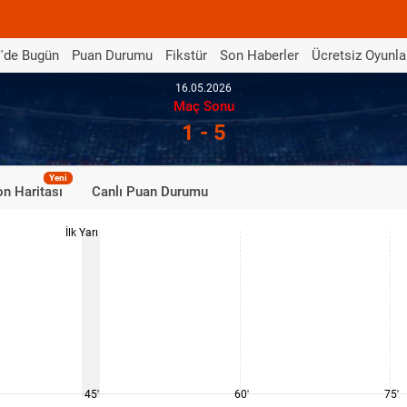
'de Bugün
Puan Durumu
Fikstür
Son Haberler
Ücretsiz Oyunla
16.05.2026
Maç Sonu
1 - 5
Yeni
n Haritası
Canlı Puan Durumu
İlk Yarı
45'
60'
75'