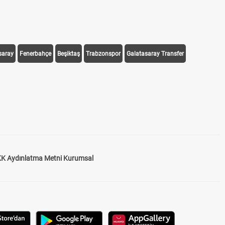
saray
Fenerbahçe
Beşiktaş
Trabzonspor
Galatasaray Transfer
K Aydınlatma Metni Kurumsal