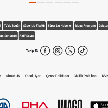
i
TV'de Bugün
Süper Lig Fikstür
Süper Lig Haberleri
iddaa Programı
Galata
daa Sonuçları
Aktif Sayaç
Takip Et
r
About US
Yasal Uyarı
Çerez Politikası
Gizlilik Politikası
KVK