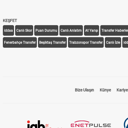
KEŞFET
iddaa
Canlı Skor
Puan Durumu
Canlı Anlatım
At Yarışı
Transfer Haberler
Fenerbahçe Transfer
Beşiktaş Transfer
Trabzonspor Transfer
Canlı İzle
id
Bize Ulaşın
Künye
Kariye