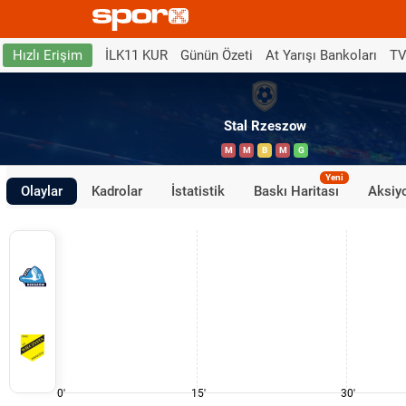
İLK11 KUR
Günün Özeti
At Yarışı Bankoları
TV
Hızlı Erişim
Stal Rzeszow
M
M
B
M
G
Yeni
Olaylar
Kadrolar
İstatistik
Baskı Haritası
Aksiyo
0'
15'
30'