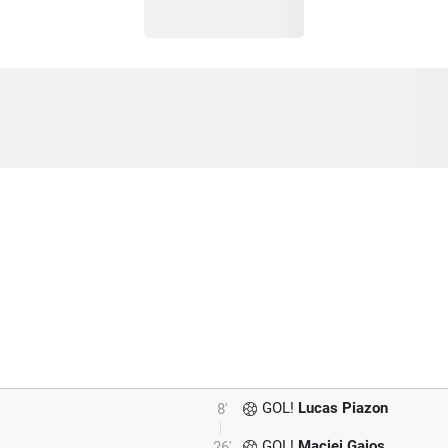
GOL!
Lucas Piazon
8'
GOL!
Maciej Gajos
26'