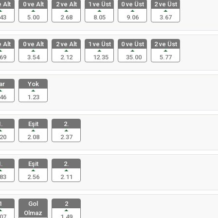
 Alt
0 ve Alt
2 ve Alt
1 ve Üst
0 ve Üst
2 ve Üst
43
5.00
2.68
8.05
9.06
3.67
 Alt
0 ve Alt
2 ve Alt
1 ve Üst
0 ve Üst
2 ve Üst
69
3.54
2.12
12.35
35.00
5.77
ar
Yok
46
1.23
.
Eşit
2.
20
2.08
2.37
.
Eşit
2.
83
2.56
2.11
1
Gol
2
Olmaz
07
1.49