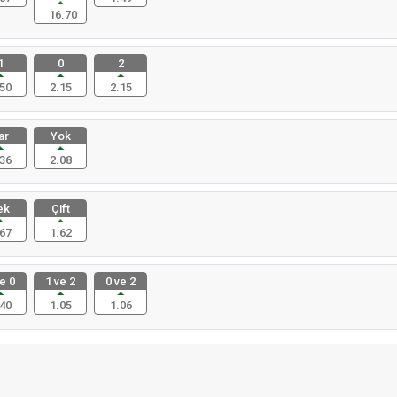
16.70
1
0
2
50
2.15
2.15
ar
Yok
36
2.08
ek
Çift
67
1.62
e 0
1 ve 2
0 ve 2
40
1.05
1.06