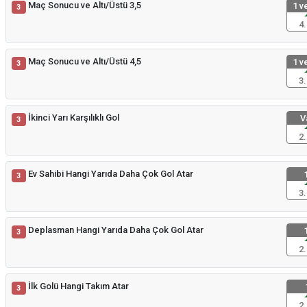
Maç Sonucu ve Altı/Üstü 3,5
1 ve
3
4.
Maç Sonucu ve Altı/Üstü 4,5
1 ve
3
3.
İkinci Yarı Karşılıklı Gol
V
3
2.
Ev Sahibi Hangi Yarıda Daha Çok Gol Atar
1
3
3.
Deplasman Hangi Yarıda Daha Çok Gol Atar
1
3
2.
İlk Golü Hangi Takım Atar
3
2.