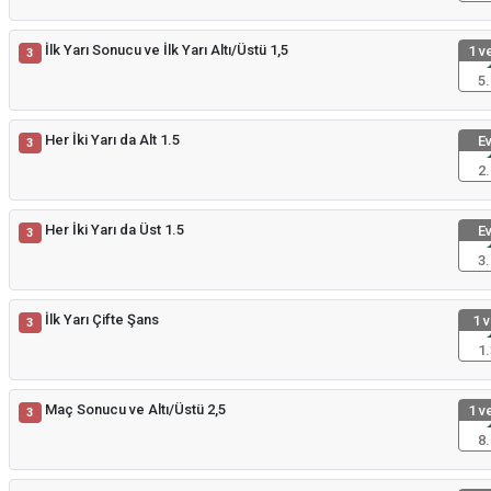
İlk Yarı Sonucu ve İlk Yarı Altı/Üstü 1,5
1 ve
3
5.
Her İki Yarı da Alt 1.5
Ev
3
2.
Her İki Yarı da Üst 1.5
Ev
3
3.
İlk Yarı Çifte Şans
1 v
3
1.
Maç Sonucu ve Altı/Üstü 2,5
1 ve
3
8.