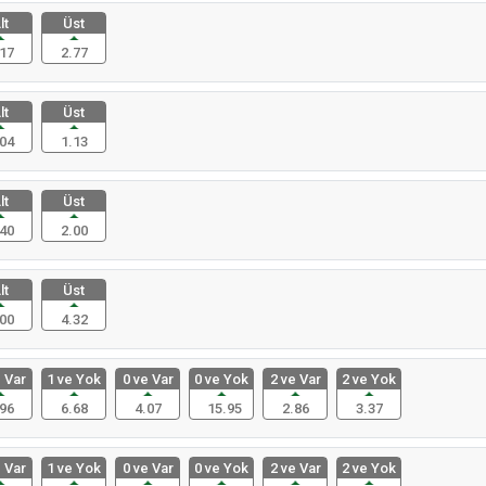
lt
Üst
17
2.77
lt
Üst
04
1.13
lt
Üst
40
2.00
lt
Üst
00
4.32
 Var
1 ve Yok
0 ve Var
0 ve Yok
2 ve Var
2 ve Yok
96
6.68
4.07
15.95
2.86
3.37
 Var
1 ve Yok
0 ve Var
0 ve Yok
2 ve Var
2 ve Yok