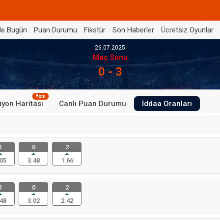
de Bugün
Puan Durumu
Fikstür
Son Haberler
Ücretsiz Oyunlar
26.07.2025
Maç Sonu
0 - 3
Yeni
iyon Haritası
Canlı Puan Durumu
İddaa Oranları
1
0
2
05
3.48
1.66
1
0
2
48
3.02
2.42