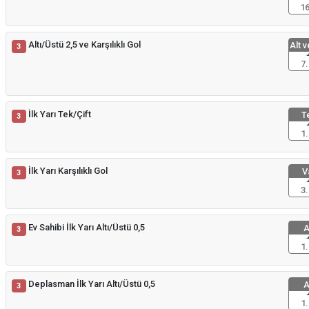
16
Altı/Üstü 2,5 ve Karşılıklı Gol
Alt v
3
7.
İlk Yarı Tek/Çift
T
3
1.
İlk Yarı Karşılıklı Gol
V
3
3.
Ev Sahibi İlk Yarı Altı/Üstü 0,5
A
3
1.
Deplasman İlk Yarı Altı/Üstü 0,5
A
3
1.