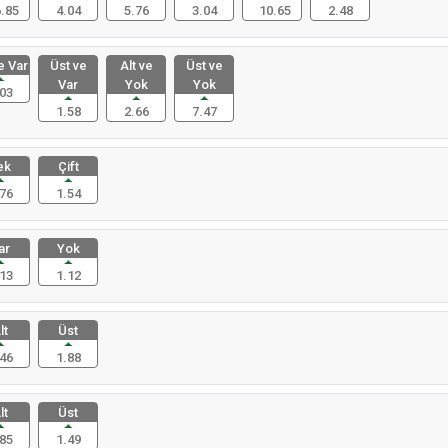
.85
4.04
5.76
3.04
10.65
2.48
e Var
Üst ve
Alt ve
Üst ve
Var
Yok
Yok
03
1.58
2.66
7.47
ek
Çift
76
1.54
ar
Yok
13
1.12
lt
Üst
46
1.88
lt
Üst
85
1.49