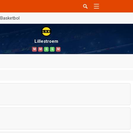
Basketbol
Lillestroem
M
M
G
G
M