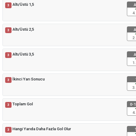
Altı/Üstü 1,5
A
3
4.
Altı/Üstü 2,5
A
3
2.
Altı/Üstü 3,5
A
3
1.
İkinci Yarı Sonucu
3
3.
Toplam Gol
0-1
3
4.
Hangi Yarıda Daha Fazla Gol Olur
1
3