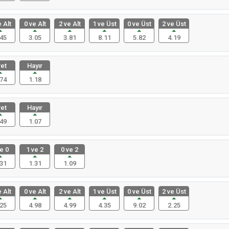
 Alt
0 ve Alt
2 ve Alt
1 ve Üst
0 ve Üst
2 ve Üst
45
3.05
3.81
8.11
5.82
4.19
et
Hayır
74
1.18
et
Hayır
49
1.07
e 0
1 ve 2
0 ve 2
31
1.31
1.09
 Alt
0 ve Alt
2 ve Alt
1 ve Üst
0 ve Üst
2 ve Üst
25
4.98
4.99
4.35
9.02
2.25