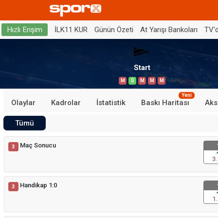
İLK11 KUR
Günün Özeti
At Yarışı Bankoları
TV'
Hızlı Erişim
Start
M
G
M
M
M
Yeni
Olaylar
Kadrolar
İstatistik
Baskı Haritası
Aks
Tümü
Maç Sonucu
3
3.
Handikap 1:0
3
1.