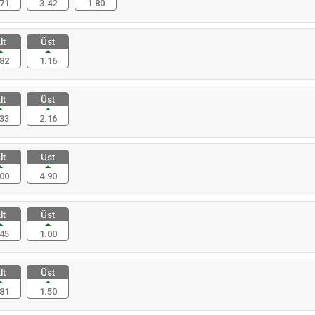
71
3.42
1.80
lt
Üst
82
1.16
lt
Üst
33
2.16
lt
Üst
00
4.90
lt
Üst
45
1.00
lt
Üst
81
1.50