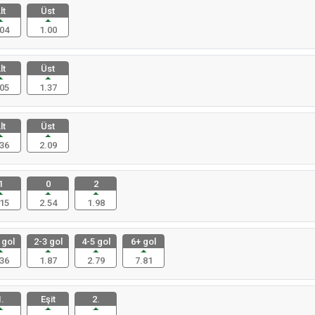
lt
Üst
04
1.00
lt
Üst
05
1.37
lt
Üst
36
2.09
1
0
2
15
2.54
1.98
 gol
2-3 gol
4-5 gol
6+ gol
36
1.87
2.79
7.81
.
Eşit
2.