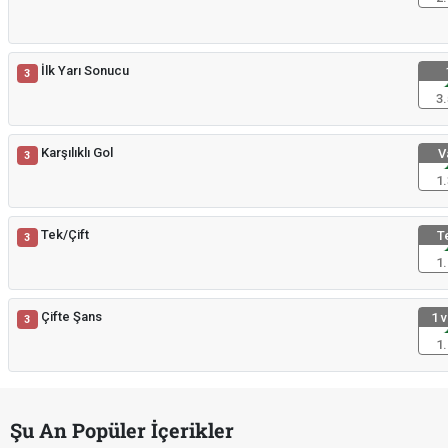
İlk Yarı Sonucu
3
3.
Karşılıklı Gol
V
3
1.
Tek/Çift
T
3
1.
Çifte Şans
1 v
3
1.
Şu An Popüler İçerikler