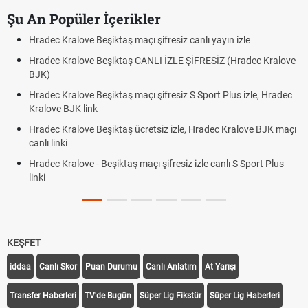
Şu An Popüler İçerikler
Hradec Kralove Beşiktaş maçı şifresiz canlı yayın izle
Hradec Kralove Beşiktaş CANLI İZLE ŞİFRESİZ (Hradec Kralove
BJK)
Hradec Kralove Beşiktaş maçı şifresiz S Sport Plus izle, Hradec
Kralove BJK link
Hradec Kralove Beşiktaş ücretsiz izle, Hradec Kralove BJK maçı
canlı linki
Hradec Kralove - Beşiktaş maçı şifresiz izle canlı S Sport Plus
linki
KEŞFET
iddaa
Canlı Skor
Puan Durumu
Canlı Anlatım
At Yarışı
Transfer Haberleri
TV'de Bugün
Süper Lig Fikstür
Süper Lig Haberleri