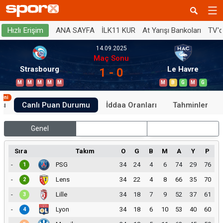
ANA SAYFA
İLK11 KUR
At Yarışı Bankoları
TV'
Hızlı Erişim
14.09.2025
Maç Sonu
Strasbourg
Le Havre
1 - 0
M
M
M
M
M
M
B
G
M
G
Yeni
sı
Canlı Puan Durumu
İddaa Oranları
Tahminler
Genel
İç Saha
Dış Saha
Sıra
Takım
O
G
B
M
A
Y
P
-
PSG
34
24
4
6
74
29
76
1
-
Lens
34
22
4
8
66
35
70
2
-
Lille
34
18
7
9
52
37
61
3
-
Lyon
34
18
6
10
53
40
60
4