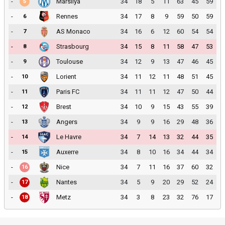
-
Marsilya
34
18
5
11
63
45
59
5
-
Rennes
34
17
8
9
59
50
59
6
-
AS Monaco
34
16
6
12
60
54
54
7
-
Strasbourg
34
15
8
11
58
47
53
8
-
Toulouse
34
12
9
13
47
46
45
9
-
Lorient
34
11
12
11
48
51
45
10
-
Paris FC
34
11
11
12
47
50
44
11
-
Brest
34
10
9
15
43
55
39
12
-
Angers
34
9
9
16
29
48
36
13
-
Le Havre
34
7
14
13
32
44
35
14
-
Auxerre
34
8
10
16
34
44
34
15
-
Nice
34
7
11
16
37
60
32
16
-
Nantes
34
5
9
20
29
52
24
17
-
Metz
34
3
8
23
32
76
17
18