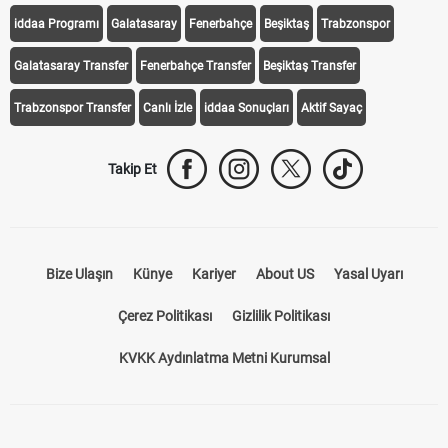
iddaa Programı
Galatasaray
Fenerbahçe
Beşiktaş
Trabzonspor
Galatasaray Transfer
Fenerbahçe Transfer
Beşiktaş Transfer
Trabzonspor Transfer
Canlı İzle
iddaa Sonuçları
Aktif Sayaç
Takip Et
Bize Ulaşın
Künye
Kariyer
About US
Yasal Uyarı
Çerez Politikası
Gizlilik Politikası
KVKK Aydınlatma Metni Kurumsal