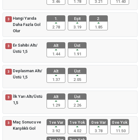
3.46
1.78
3.21
11.40
Hangi Yarıda
1.
Eşit
2.
3
Daha Fazla Gol
2.78
3.19
1.85
Olur
Ev Sahibi Altı/
Alt
Üst
3
Üstü 1,5
1.44
1.91
Deplasman Altı/
Alt
Üst
3
Üstü 1,5
1.37
2.05
İlk Yarı Altı/Üstü
Alt
Üst
3
1,5
1.29
2.26
Maç Sonucu ve
1 ve Var
1 ve Yok
0 ve Var
0 ve Yok
3
Karşılıklı Gol
3.92
4.02
3.78
11.50
2 ve Var
2 ve Yok