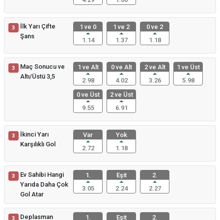
İlk Yarı Çifte
1 ve 0
1 ve 2
0 ve 2
3
Şans
1.14
1.37
1.18
Maç Sonucu ve
1 ve Alt
0 ve Alt
2 ve Alt
1 ve Üst
3
Altı/Üstü 3,5
2.98
4.02
3.26
5.98
0 ve Üst
2 ve Üst
9.55
6.91
İkinci Yarı
Var
Yok
3
Karşılıklı Gol
2.72
1.18
Ev Sahibi Hangi
1.
Eşit
2.
3
Yarıda Daha Çok
3.05
2.24
2.27
Gol Atar
Deplasman
1.
Eşit
2.
3