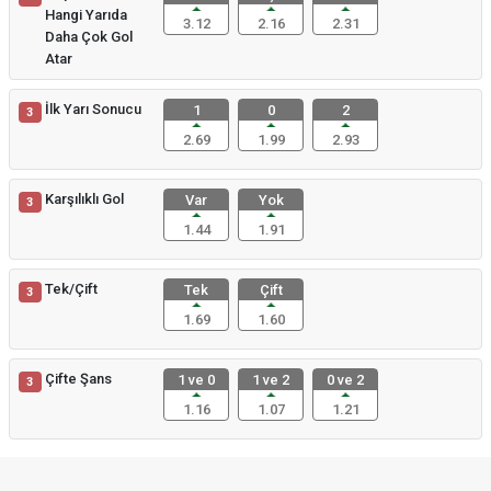
Hangi Yarıda
3.12
2.16
2.31
Daha Çok Gol
Atar
İlk Yarı Sonucu
1
0
2
3
2.69
1.99
2.93
Karşılıklı Gol
Var
Yok
3
1.44
1.91
Tek/Çift
Tek
Çift
3
1.69
1.60
Çifte Şans
1 ve 0
1 ve 2
0 ve 2
3
1.16
1.07
1.21