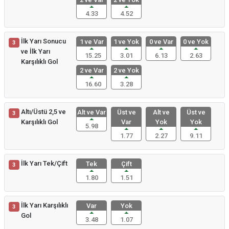
4.33
4.52
İlk Yarı Sonucu
1 ve Var
1 ve Yok
0 ve Var
0 ve Yok
3
ve İlk Yarı
15.25
3.01
6.13
2.63
Karşılıklı Gol
2 ve Var
2 ve Yok
16.60
3.28
Altı/Üstü 2,5 ve
Alt ve Var
Üst ve
Alt ve
Üst ve
3
Karşılıklı Gol
Var
Yok
Yok
5.98
1.77
2.27
9.11
İlk Yarı Tek/Çift
Tek
Çift
3
1.80
1.51
İlk Yarı Karşılıklı
Var
Yok
3
Gol
3.48
1.07