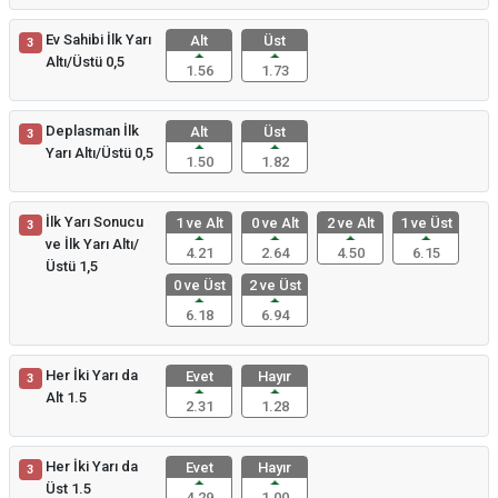
Ev Sahibi İlk Yarı
Alt
Üst
3
Altı/Üstü 0,5
1.56
1.73
Deplasman İlk
Alt
Üst
3
Yarı Altı/Üstü 0,5
1.50
1.82
İlk Yarı Sonucu
1 ve Alt
0 ve Alt
2 ve Alt
1 ve Üst
3
ve İlk Yarı Altı/
4.21
2.64
4.50
6.15
Üstü 1,5
0 ve Üst
2 ve Üst
6.18
6.94
Her İki Yarı da
Evet
Hayır
3
Alt 1.5
2.31
1.28
Her İki Yarı da
Evet
Hayır
3
Üst 1.5
4.29
1.00