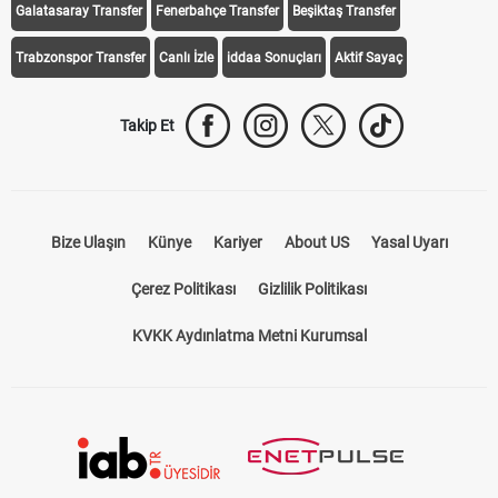
Galatasaray Transfer
Fenerbahçe Transfer
Beşiktaş Transfer
Trabzonspor Transfer
Canlı İzle
iddaa Sonuçları
Aktif Sayaç
Takip Et
Bize Ulaşın
Künye
Kariyer
About US
Yasal Uyarı
Çerez Politikası
Gizlilik Politikası
KVKK Aydınlatma Metni Kurumsal