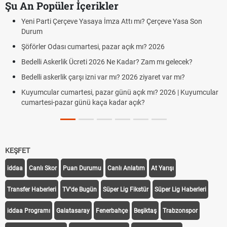
Şu An Popüler İçerikler
Yeni Parti Çerçeve Yasaya İmza Attı mı? Çerçeve Yasa Son
Durum
Şöförler Odası cumartesi, pazar açık mı? 2026
Bedelli Askerlik Ücreti 2026 Ne Kadar? Zam mı gelecek?
Bedelli askerlik çarşı izni var mı? 2026 ziyaret var mı?
Kuyumcular cumartesi, pazar günü açık mı? 2026 | Kuyumcular
cumartesi-pazar günü kaça kadar açık?
KEŞFET
iddaa
Canlı Skor
Puan Durumu
Canlı Anlatım
At Yarışı
Transfer Haberleri
TV'de Bugün
Süper Lig Fikstür
Süper Lig Haberleri
iddaa Programı
Galatasaray
Fenerbahçe
Beşiktaş
Trabzonspor