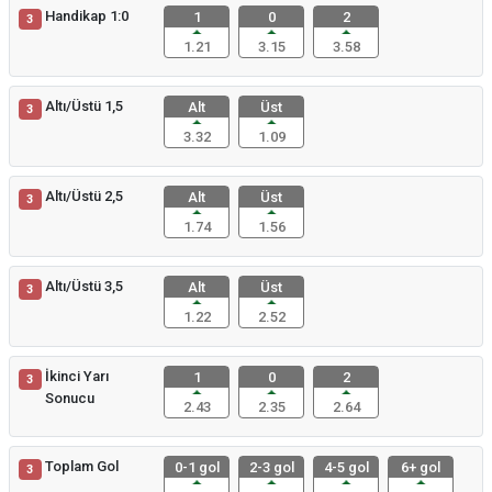
Handikap 1:0
1
0
2
3
1.21
3.15
3.58
Altı/Üstü 1,5
Alt
Üst
3
3.32
1.09
Altı/Üstü 2,5
Alt
Üst
3
1.74
1.56
Altı/Üstü 3,5
Alt
Üst
3
1.22
2.52
İkinci Yarı
1
0
2
3
Sonucu
2.43
2.35
2.64
Toplam Gol
0-1 gol
2-3 gol
4-5 gol
6+ gol
3