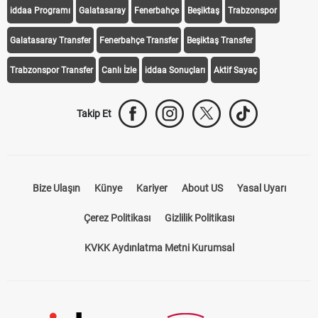
iddaa Programı
Galatasaray
Fenerbahçe
Beşiktaş
Trabzonspor
Galatasaray Transfer
Fenerbahçe Transfer
Beşiktaş Transfer
Trabzonspor Transfer
Canlı İzle
iddaa Sonuçları
Aktif Sayaç
Takip Et
Bize Ulaşın
Künye
Kariyer
About US
Yasal Uyarı
Çerez Politikası
Gizlilik Politikası
KVKK Aydınlatma Metni Kurumsal