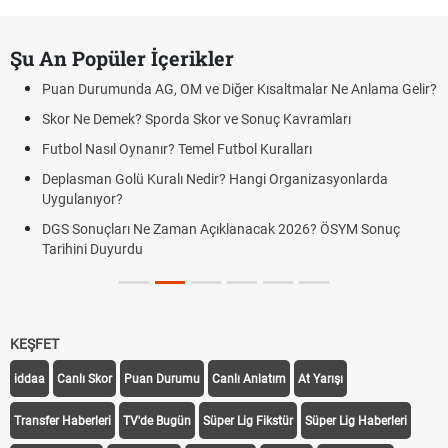
Şu An Popüler İçerikler
Puan Durumunda AG, OM ve Diğer Kısaltmalar Ne Anlama Gelir?
Skor Ne Demek? Sporda Skor ve Sonuç Kavramları
Futbol Nasıl Oynanır? Temel Futbol Kuralları
Deplasman Golü Kuralı Nedir? Hangi Organizasyonlarda
Uygulanıyor?
DGS Sonuçları Ne Zaman Açıklanacak 2026? ÖSYM Sonuç
Tarihini Duyurdu
KEŞFET
iddaa
Canlı Skor
Puan Durumu
Canlı Anlatım
At Yarışı
Transfer Haberleri
TV'de Bugün
Süper Lig Fikstür
Süper Lig Haberleri