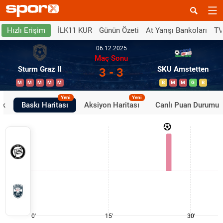
İLK11 KUR
Günün Özeti
At Yarışı Bankoları
TV
Hızlı Erişim
06.12.2025
Maç Sonu
Sturm Graz II
SKU Amstetten
3 - 3
M
M
M
M
M
B
M
M
G
B
Yeni
Yeni
ik
Baskı Haritası
Aksiyon Haritası
Canlı Puan Durumu
0'
15'
30'