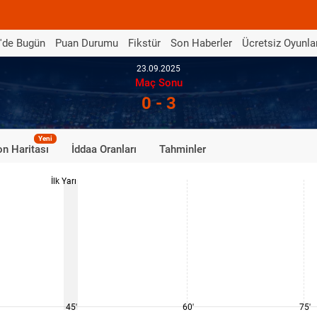
'de Bugün
Puan Durumu
Fikstür
Son Haberler
Ücretsiz Oyunla
23.09.2025
Maç Sonu
0 - 3
Yeni
n Haritası
İddaa Oranları
Tahminler
İlk Yarı
45'
60'
75'