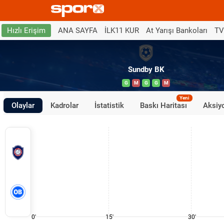
ANA SAYFA
İLK11 KUR
At Yarışı Bankoları
TV
Hızlı Erişim
Sundby BK
G
M
G
G
M
Yeni
Olaylar
Kadrolar
İstatistik
Baskı Haritası
Aksiyo
0'
15'
30'