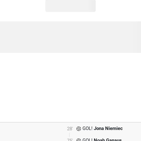
GOL!
Jona Niemiec
28'
GOL!
Noah Ganaus
75'