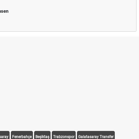
nsen
saray
Fenerbahçe
Beşiktaş
Trabzonspor
Galatasaray Transfer