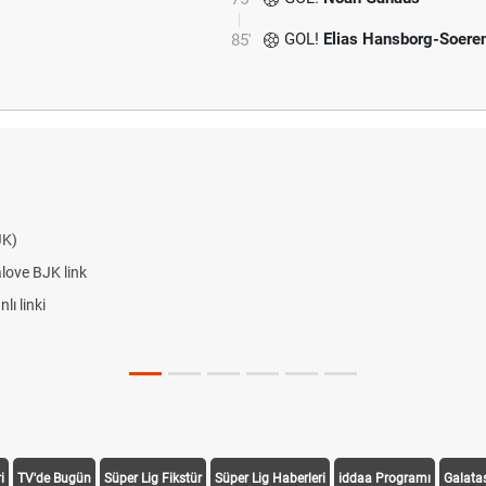
GOL!
Elias Hansborg-Soere
85'
JK)
alove BJK link
ı linki
i
TV'de Bugün
Süper Lig Fikstür
Süper Lig Haberleri
iddaa Programı
Galata