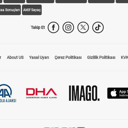
daa Sonuçları
Aktif Sayaç
Takip Et
r
About US
Yasal Uyarı
Çerez Politikası
Gizlilik Politikası
KVK