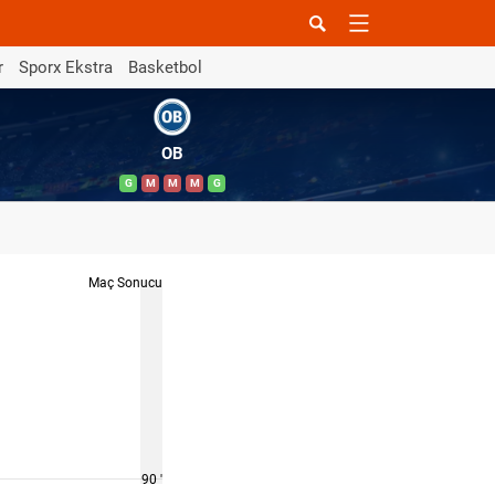
r
Sporx Ekstra
Basketbol
OB
G
M
M
M
G
Maç Sonucu
90 '