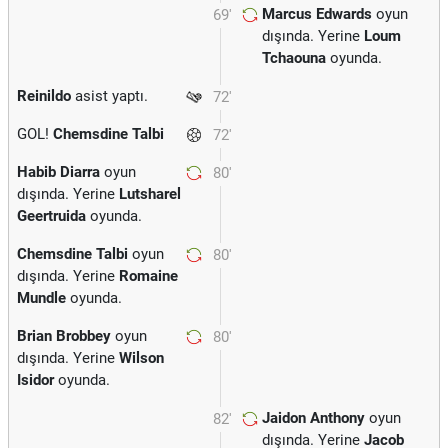
Marcus Edwards
oyun
69'
dışında. Yerine
Loum
Tchaouna
oyunda.
Reinildo
asist yaptı.
72'
GOL!
Chemsdine Talbi
72'
Habib Diarra
oyun
80'
dışında. Yerine
Lutsharel
Geertruida
oyunda.
Chemsdine Talbi
oyun
80'
dışında. Yerine
Romaine
Mundle
oyunda.
Brian Brobbey
oyun
80'
dışında. Yerine
Wilson
Isidor
oyunda.
Jaidon Anthony
oyun
82'
dışında. Yerine
Jacob