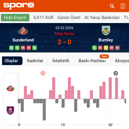
İLK11 KUR
Günün Özeti
At Yarışı Bankoları
TV
Hızlı Erişim
02.02.2026
Maç Sonu
Sunderland
Burnley
3 - 0
G
G
M
M
G
G
M
B
M
M
Yeni
Olaylar
Kadrolar
İstatistik
Baskı Haritası
Aksiyon
0'
15'
30'