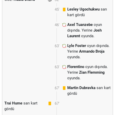
Lesley Ugochukwu
sarı
45'
kart gördü
Axel Tuanzebe
oyun
46'
dışında. Yerine
Josh
Laurent
oyunda.
Lyle Foster
oyun dışında.
63'
Yerine
Armando Broja
oyunda.
Florentino
oyun dışında.
63'
Yerine
Zian Flemming
oyunda.
Martin Dubravka
sarı kart
67'
gördü
Trai Hume
sarı kart
67'
gördü