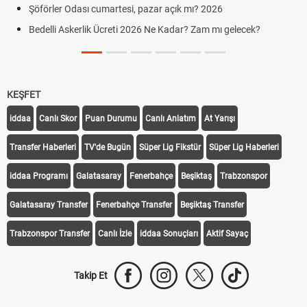
Şöförler Odası cumartesi, pazar açık mı? 2026
Bedelli Askerlik Ücreti 2026 Ne Kadar? Zam mı gelecek?
KEŞFET
iddaa
Canlı Skor
Puan Durumu
Canlı Anlatım
At Yarışı
Transfer Haberleri
TV'de Bugün
Süper Lig Fikstür
Süper Lig Haberleri
iddaa Programı
Galatasaray
Fenerbahçe
Beşiktaş
Trabzonspor
Galatasaray Transfer
Fenerbahçe Transfer
Beşiktaş Transfer
Trabzonspor Transfer
Canlı İzle
iddaa Sonuçları
Aktif Sayaç
Takip Et