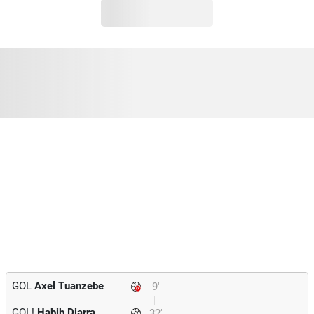
GOL
Axel Tuanzebe
9'
GOL!
Habib Diarra
32'