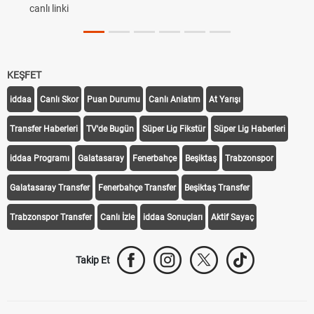
Rövanşı Saat Kaçta, Hangi Kanalda?
Trabzonspor Avrupa Maçı Ne Zaman? UEFA Avru
Off Tarihi Belli Oldu
KEŞFET
iddaa
Canlı Skor
Puan Durumu
Canlı Anlatım
At Yarışı
Transfer Haberleri
TV'de Bugün
Süper Lig Fikstür
Süper Lig Haberleri
iddaa Programı
Galatasaray
Fenerbahçe
Beşiktaş
Trabzonspor
Galatasaray Transfer
Fenerbahçe Transfer
Beşiktaş Transfer
Trabzonspor Transfer
Canlı İzle
iddaa Sonuçları
Aktif Sayaç
Takip Et