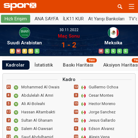
ANA SAYFA
İLK11 KUR
At Yarışı Bankoları
TV'
Hızlı Erişim
30.11.2022
Maç Sonu
Suudi Arabistan
Meksika
1 - 2
B
M
B
B
G
M
G
G
G
G
Yeni
Ye
Kadrolar
İstatistik
Baskı Haritası
Aksiyon Haritas
Kadro
Mohammed Al Owais
Guillermo Ochoa
21
13
Abdulelah Al Amri
Cesar Montes
4
3
Ali Al-Boleahi
Hector Moreno
5
15
Hassan Altambakti
Jorge Sanchez
17
19
Sultan Al Ghanam
Jesus Gallardo
2
23
Salem Al-Dawsari
Edson Alvarez
10
4
Saud Abdulhamid
Alexis Vega
12
10