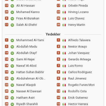
Ali Al-Hassan
Orbelin Pineda
15
17
Mohamed Kanno
Hirving Lozano
23
22
Firas Al-Buraikan
Luis Chavez
9
24
Saleh Al-Shehri
Henry Martin
11
20
Yedekler
Mohammed Al-Yami
Alfredo Talavera
1
1
Abdullah Madu
Nestor Araujo
3
2
Abdullah Otayf
Johan Vasquez
14
5
Sami Al-Najei
Gerardo Arteaga
16
6
Nawaf Al-Abid
Luis Romo
18
7
Hattan Sultan Babhir
Carlos Rodriguez
19
8
Abdulrahman Al-Obood
Raul Jimenez
20
9
Nawaf Alaqidi
Rogelio Funes Mori
22
11
Nasser Al Dawsari
Rodolfo Cota
24
12
Haitham Asiri
Erick Gutierrez
25
14
Riyadh Sharahili
Hector Herrera
26
16