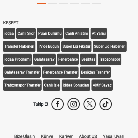
KEŞFET
iddaa
Canlı Skor
Puan Durumu
Canlı Anlatım
At Yarışı
Transfer Haberleri
TV'de Bugün
Süper Lig Fikstür
Süper Lig Haberleri
iddaa Programı
Galatasaray
Fenerbahçe
Beşiktaş
Trabzonspor
Galatasaray Transfer
Fenerbahçe Transfer
Beşiktaş Transfer
Trabzonspor Transfer
Canlı İzle
iddaa Sonuçları
Aktif Sayaç
Takip Et
Bize Ulaşın
Künye
Kariyer
About US
Yasal Uyarı