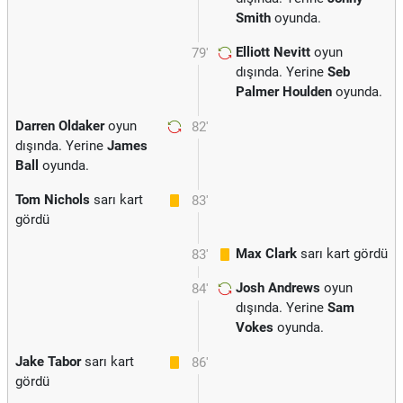
Smith
oyunda.
Elliott Nevitt
oyun
79'
dışında. Yerine
Seb
Palmer Houlden
oyunda.
Darren Oldaker
oyun
82'
dışında. Yerine
James
Ball
oyunda.
Tom Nichols
sarı kart
83'
gördü
Max Clark
sarı kart gördü
83'
Josh Andrews
oyun
84'
dışında. Yerine
Sam
Vokes
oyunda.
Jake Tabor
sarı kart
86'
gördü