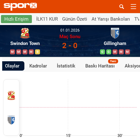
İLK11 KUR
Günün Özeti
At Yarışı Bankoları
TV
Hızlı Erişim
01.01.2026
Maç Sonu
Swindon Town
Gillingham
2 - 0
M
M
M
M
B
G
G
M
M
M
Yeni
Olaylar
Kadrolar
İstatistik
Baskı Haritası
Aksiyon
0'
15'
30'