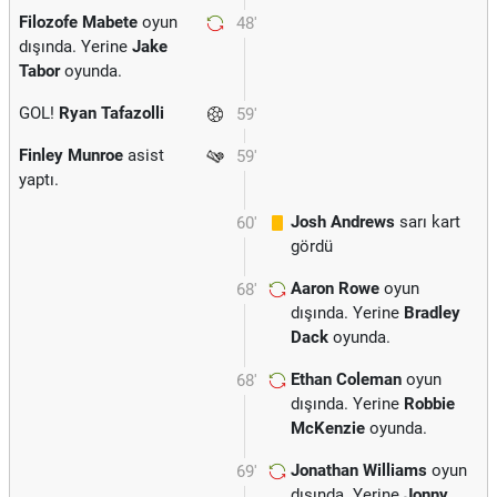
Filozofe Mabete
oyun
48'
dışında. Yerine
Jake
Tabor
oyunda.
GOL!
Ryan Tafazolli
59'
Finley Munroe
asist
59'
yaptı.
Josh Andrews
sarı kart
60'
gördü
Aaron Rowe
oyun
68'
dışında. Yerine
Bradley
Dack
oyunda.
Ethan Coleman
oyun
68'
dışında. Yerine
Robbie
McKenzie
oyunda.
Jonathan Williams
oyun
69'
dışında. Yerine
Jonny