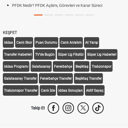
PFDK Nedir? PFDK Açılımı, Görevleri ve Karar Süreci
KEŞFET
iddaa
Canlı Skor
Puan Durumu
Canlı Anlatım
At Yarışı
Transfer Haberleri
TV'de Bugün
Süper Lig Fikstür
Süper Lig Haberleri
iddaa Programı
Galatasaray
Fenerbahçe
Beşiktaş
Trabzonspor
Galatasaray Transfer
Fenerbahçe Transfer
Beşiktaş Transfer
Trabzonspor Transfer
Canlı İzle
iddaa Sonuçları
Aktif Sayaç
Takip Et