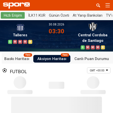
İLK11 KUR
Günün Özeti
At Yarışı Bankoları
TV'
Hızlı Erişim
30.08.2026
03:30
Talleres
Central Cordoba
de Santiago
G
M
M
M
B
G
M
M
M
B
Yeni
Yeni
Baskı Haritası
Aksiyon Haritası
Canlı Puan Durumu
FUTBOL
GMT +00:00