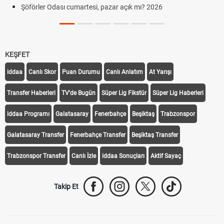
Şöförler Odası cumartesi, pazar açık mı? 2026
KEŞFET
iddaa
Canlı Skor
Puan Durumu
Canlı Anlatım
At Yarışı
Transfer Haberleri
TV'de Bugün
Süper Lig Fikstür
Süper Lig Haberleri
iddaa Programı
Galatasaray
Fenerbahçe
Beşiktaş
Trabzonspor
Galatasaray Transfer
Fenerbahçe Transfer
Beşiktaş Transfer
Trabzonspor Transfer
Canlı İzle
iddaa Sonuçları
Aktif Sayaç
Takip Et