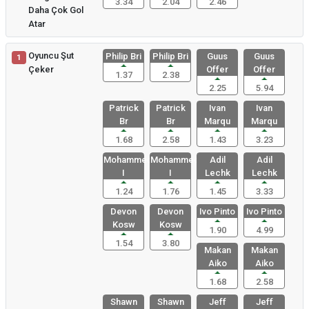
3.34
2.04
2.46
Daha Çok Gol
Atar
Oyuncu Şut
Philip Bri
Philip Bri
Guus
Guus
1
Çeker
Offer
Offer
1.37
2.38
2.25
5.94
Patrick
Patrick
Ivan
Ivan
Br
Br
Marqu
Marqu
1.68
2.58
1.43
3.23
Mohammed
Mohammed
Adil
Adil
I
I
Lechk
Lechk
1.24
1.76
1.45
3.33
Devon
Devon
Ivo Pinto
Ivo Pinto
Kosw
Kosw
1.90
4.99
1.54
3.80
Makan
Makan
Aiko
Aiko
1.68
2.58
Shawn
Shawn
Jeff
Jeff