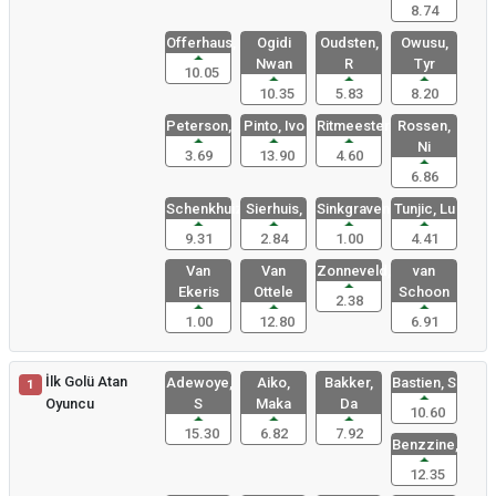
8.74
Offerhaus,
Ogidi
Oudsten,
Owusu,
Nwan
R
Tyr
10.05
10.35
5.83
8.20
Peterson,
Pinto, Ivo
Ritmeester
Rossen,
Ni
3.69
13.90
4.60
6.86
Schenkhuiz
Sierhuis,
Sinkgraven
Tunjic, Lu
9.31
2.84
1.00
4.41
Van
Van
Zonneveld,
van
Ekeris
Ottele
Schoon
2.38
1.00
12.80
6.91
İlk Golü Atan
Adewoye,
Aiko,
Bakker,
Bastien, S
1
Oyuncu
S
Maka
Da
10.60
15.30
6.82
7.92
Benzzine,
12.35