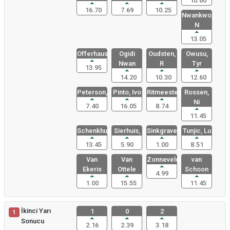
10.60
16.70
7.69
10.25
Nwankwo,
N
13.05
Offerhaus,
Ogidi
Oudsten,
Owusu,
Nwan
R
Tyr
13.95
14.20
10.30
12.60
Peterson,
Pinto, Ivo
Ritmeester
Rossen,
Ni
7.40
16.05
8.74
11.45
Schenkhuiz
Sierhuis,
Sinkgraven
Tunjic, Lu
13.45
5.90
1.00
8.51
Van
Van
Zonneveld,
van
Ekeris
Ottele
Schoon
4.99
1.00
15.55
11.45
İkinci Yarı
1
0
2
1
Sonucu
2.16
2.39
3.18