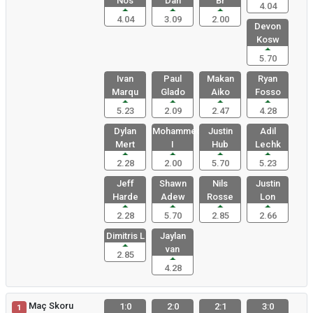
Nos
Dah
Br
4.04
4.04
3.09
2.00
Devon
Kosw
5.70
Ivan
Paul
Makan
Ryan
Marqu
Glado
Aiko
Fosso
5.23
2.09
2.47
4.28
Dylan
Mohammed
Justin
Adil
Mert
I
Hub
Lechk
2.28
2.00
5.70
5.23
Jeff
Shawn
Nils
Justin
Harde
Adew
Rosse
Lon
2.28
5.70
2.85
2.66
Dimitris L
Jaylan
van
2.85
4.28
Maç Skoru
1:0
2:0
2:1
3:0
1