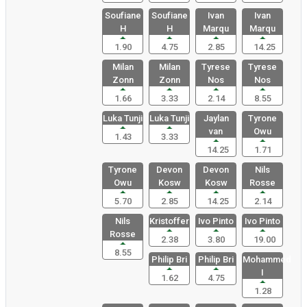
Soufiane
Soufiane
Ivan
Ivan
H
H
Marqu
Marqu
1.90
4.75
2.85
14.25
Milan
Milan
Tyrese
Tyrese
Zonn
Zonn
Nos
Nos
1.66
3.33
2.14
8.55
Luka Tunji
Luka Tunji
Jaylan
Tyrone
van
Owu
1.43
3.33
14.25
1.71
Tyrone
Devon
Devon
Nils
Owu
Kosw
Kosw
Rosse
5.70
2.85
14.25
2.14
Nils
Kristoffer
Ivo Pinto
Ivo Pinto
Rosse
2.38
3.80
19.00
8.55
Philip Bri
Philip Bri
Mohammed
I
1.62
4.75
1.28