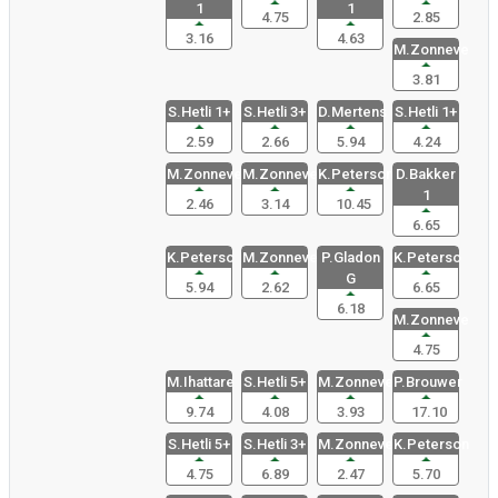
1
1
4.75
2.85
3.16
4.63
M.Zonneve
3.81
S.Hetli 1+
S.Hetli 3+
D.Mertens
S.Hetli 1+
2.59
2.66
5.94
4.24
M.Zonnevel
M.Zonnevel
K.Peterson
D.Bakker
1
2.46
3.14
10.45
6.65
K.Peterso
M.Zonnevel
P.Gladon
K.Peterso
G
5.94
2.62
6.65
6.18
M.Zonneve
4.75
M.Ihattare
S.Hetli 5+
M.Zonneve
P.Brouwer
9.74
4.08
3.93
17.10
S.Hetli 5+
S.Hetli 3+
M.Zonnevel
K.Peterson
4.75
6.89
2.47
5.70