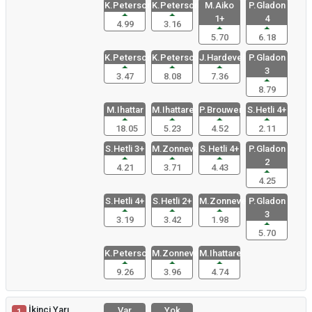
K.Peterson
K.Peterson
M.Aiko
P.Gladon
1+
4
4.99
3.16
5.70
6.18
K.Peterson
K.Peterso
J.Hardevel
P.Gladon
3
3.47
8.08
7.36
8.79
M.Ihattar
M.Ihattare
P.Brouwer
S.Hetli 4+
18.05
5.23
4.52
2.11
S.Hetli 3+
M.Zonneve
S.Hetli 4+
P.Gladon
2
4.21
3.71
4.43
4.25
S.Hetli 4+
S.Hetli 2+
M.Zonnevel
P.Gladon
3
3.19
3.42
1.98
5.70
K.Peterso
M.Zonnevel
M.Ihattare
9.26
3.96
4.74
İkinci Yarı
Var
Yok
1