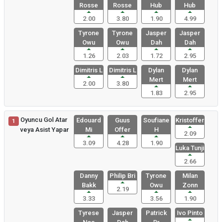
Rosse
Rosse
Hub
Hub
2.00
3.80
1.90
4.99
Tyrone
Tyrone
Jasper
Jasper
Owu
Owu
Dah
Dah
1.26
2.03
1.72
2.95
Dimitris L
Dimitris L
Dylan
Dylan
Mert
Mert
2.00
3.80
1.83
2.95
Oyuncu Gol Atar
Edouard
Guus
Soufiane
Kristoffer
1
veya Asist Yapar
Mi
Offer
H
2.09
3.09
4.28
1.90
Luka Tunji
2.66
Danny
Philip Bri
Tyrone
Milan
Bakk
Owu
Zonn
2.19
3.33
3.56
1.90
Tyrese
Jasper
Patrick
Ivo Pinto