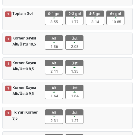
Toplam Gol
0-1 gol
2-3 gol
4-5 gol
6+ gol
1
3.55
1.77
3.14
10.85
Korner Sayısı
Alt
Üst
1
Altı/Üstü 10,5
1.36
2.08
Korner Sayısı
Alt
Üst
1
Altı/Üstü 8,5
2.11
1.35
Korner Sayısı
Alt
Üst
1
Altı/Üstü 9,5
1.64
1.64
İlk Yarı Korner
Alt
Üst
1
3,5
2.31
1.27