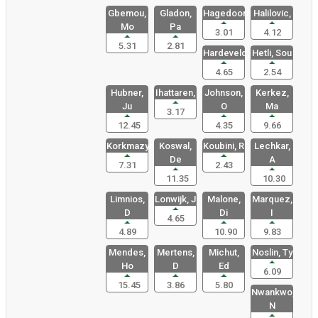
Gbemou,
Gladon,
Hagedoorn,
Halilovic,
Mo
Pa
3.01
4.12
5.31
2.81
Hardeveld,
Hetli, Sou
4.65
2.54
Hubner,
Ihattaren,
Johnson,
Kerkez,
Ju
O
Ma
3.17
12.45
4.35
9.66
Korkmazyre
Koswal,
Koubini, R
Lechkar,
De
A
7.31
2.43
11.35
10.30
Limnios,
Lonwijk, J
Malone,
Marquez,
D
Di
I
4.65
4.89
10.90
9.83
Mendes,
Mertens,
Michut,
Noslin, Ty
Ho
D
Ed
6.09
15.45
3.86
5.80
Nwankwo,
N