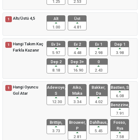
1.25
2.53
Altı/Üstü 4,5
Alt
Üst
1
1.00
4.81
Hangi Takım Kaç
Ev 3+
Ev 2
Ev 1
Dep 1
1
Farkla Kazanır
5.97
4.48
2.98
3.98
Dep 2
Dep 3+
0
8.18
16.90
2.43
Hangi Oyuncu
Adewoye,
Aiko,
Bakker,
Bastien, S
1
Gol Atar
S
Maka
Da
6.08
12.30
3.34
4.02
Benzzine,
7.91
Brittijn,
Brouwer,
Dahlhaus,
Fosso,
P
Rya
3.73
5.45
2.81
7.58