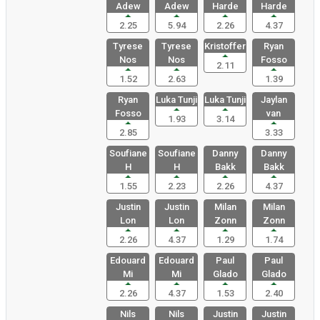
Adew
Adew
Harde
Harde
2.25
5.94
2.26
4.37
Tyrese
Tyrese
Kristoffer
Ryan
Nos
Nos
Fosso
2.11
1.52
2.63
1.39
Ryan
Luka Tunji
Luka Tunji
Jaylan
Fosso
van
1.93
3.14
2.85
3.33
Soufiane
Soufiane
Danny
Danny
H
H
Bakk
Bakk
1.55
2.23
2.26
4.37
Justin
Justin
Milan
Milan
Lon
Lon
Zonn
Zonn
2.26
4.37
1.29
1.74
Edouard
Edouard
Paul
Paul
Mi
Mi
Glado
Glado
2.26
4.37
1.53
2.40
Nils
Nils
Justin
Justin