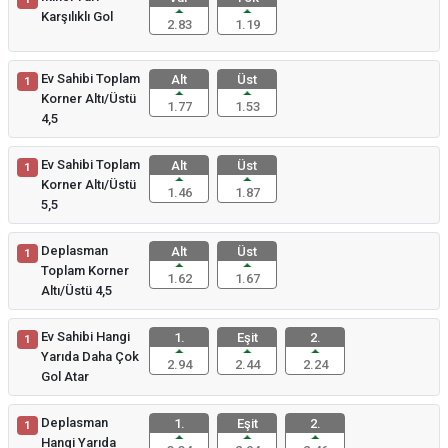
Karşılıklı Gol
2.83
1.19
Ev Sahibi Toplam
Alt
Üst
1
Korner Altı/Üstü
1.77
1.53
4,5
Ev Sahibi Toplam
Alt
Üst
1
Korner Altı/Üstü
1.46
1.87
5,5
Deplasman
Alt
Üst
1
Toplam Korner
1.62
1.67
Altı/Üstü 4,5
Ev Sahibi Hangi
1.
Eşit
2.
1
Yarıda Daha Çok
2.94
2.44
2.24
Gol Atar
Deplasman
1.
Eşit
2.
1
Hangi Yarıda