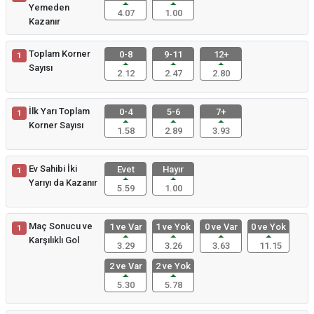
Yemeden
4.07
1.00
Kazanır
Toplam Korner
0-8
9-11
12+
1
Sayısı
2.12
2.47
2.80
İlk Yarı Toplam
0-4
5-6
7+
1
Korner Sayısı
1.58
2.89
3.93
Ev Sahibi İki
Evet
Hayır
1
Yarıyı da Kazanır
5.59
1.00
Maç Sonucu ve
1 ve Var
1 ve Yok
0 ve Var
0 ve Yok
1
Karşılıklı Gol
3.29
3.26
3.63
11.15
2 ve Var
2 ve Yok
5.30
5.78