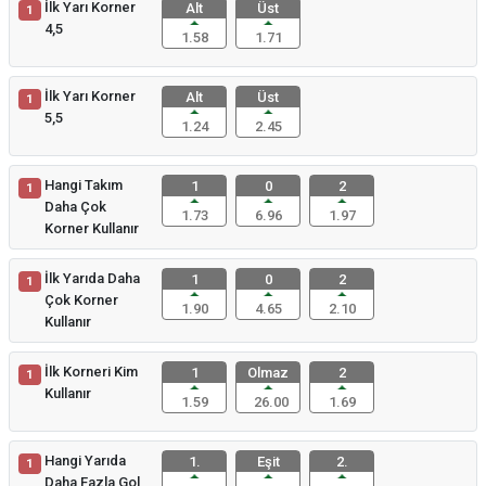
İlk Yarı Korner
Alt
Üst
1
4,5
1.58
1.71
İlk Yarı Korner
Alt
Üst
1
5,5
1.24
2.45
Hangi Takım
1
0
2
1
Daha Çok
1.73
6.96
1.97
Korner Kullanır
İlk Yarıda Daha
1
0
2
1
Çok Korner
1.90
4.65
2.10
Kullanır
İlk Korneri Kim
1
Olmaz
2
1
Kullanır
1.59
26.00
1.69
Hangi Yarıda
1.
Eşit
2.
1
Daha Fazla Gol