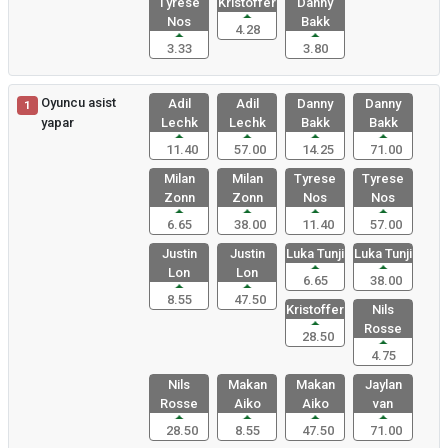
Tyrese
Kristoffer
Danny
Nos
Bakk
4.28
3.33
3.80
Oyuncu asist
Adil
Adil
Danny
Danny
1
yapar
Lechk
Lechk
Bakk
Bakk
11.40
57.00
14.25
71.00
Milan
Milan
Tyrese
Tyrese
Zonn
Zonn
Nos
Nos
6.65
38.00
11.40
57.00
Justin
Justin
Luka Tunji
Luka Tunji
Lon
Lon
6.65
38.00
8.55
47.50
Kristoffer
Nils
Rosse
28.50
4.75
Nils
Makan
Makan
Jaylan
Rosse
Aiko
Aiko
van
28.50
8.55
47.50
71.00