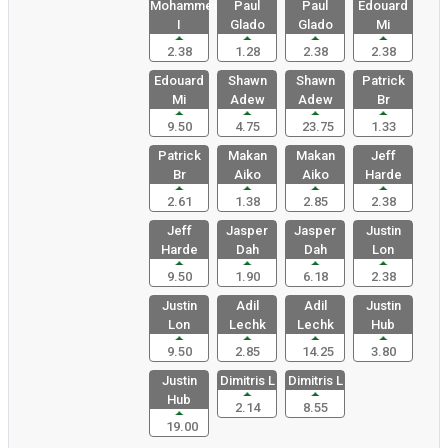
Mohammed
Paul
Paul
Edouard
I
Glado
Glado
Mi
2.38
1.28
2.38
2.38
Edouard
Shawn
Shawn
Patrick
Mi
Adew
Adew
Br
9.50
4.75
23.75
1.33
Patrick
Makan
Makan
Jeff
Br
Aiko
Aiko
Harde
2.61
1.38
2.85
2.38
Jeff
Jasper
Jasper
Justin
Harde
Dah
Dah
Lon
9.50
1.90
6.18
2.38
Justin
Adil
Adil
Justin
Lon
Lechk
Lechk
Hub
9.50
2.85
14.25
3.80
Justin
Dimitris L
Dimitris L
Hub
2.14
8.55
19.00