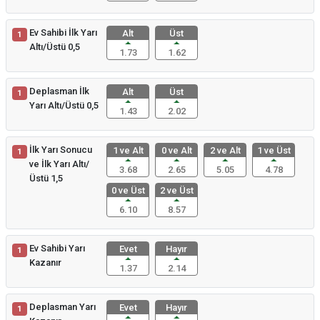
Ev Sahibi İlk Yarı
Alt
Üst
1
Altı/Üstü 0,5
1.73
1.62
Deplasman İlk
Alt
Üst
1
Yarı Altı/Üstü 0,5
1.43
2.02
İlk Yarı Sonucu
1 ve Alt
0 ve Alt
2 ve Alt
1 ve Üst
1
ve İlk Yarı Altı/
3.68
2.65
5.05
4.78
Üstü 1,5
0 ve Üst
2 ve Üst
6.10
8.57
Ev Sahibi Yarı
Evet
Hayır
1
Kazanır
1.37
2.14
Deplasman Yarı
Evet
Hayır
1