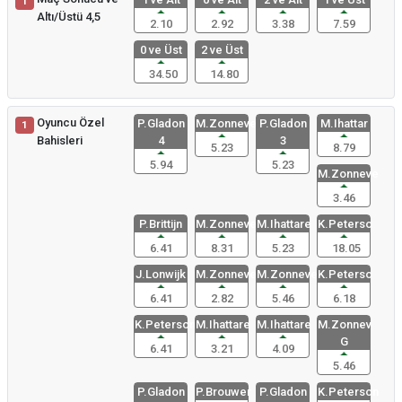
1
Altı/Üstü 4,5
2.10
2.92
3.38
7.59
0 ve Üst
2 ve Üst
34.50
14.80
Oyuncu Özel
P.Gladon
M.Zonnevel
P.Gladon
M.Ihattar
1
Bahisleri
4
3
5.23
8.79
5.94
5.23
M.Zonneve
3.46
P.Brittijn
M.Zonneve
M.Ihattare
K.Peterso
6.41
8.31
5.23
18.05
J.Lonwijk
M.Zonnevel
M.Zonneve
K.Peterso
6.41
2.82
5.46
6.18
K.Peterson
M.Ihattare
M.Ihattare
M.Zonnev
G
6.41
3.21
4.09
5.46
P.Gladon
P.Brouwer
P.Gladon
K.Peterson