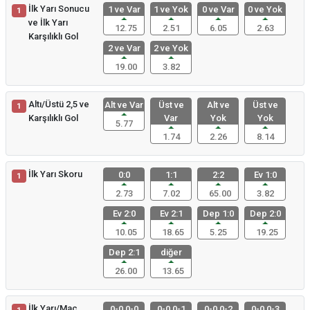
İlk Yarı Sonucu
1 ve Var
1 ve Yok
0 ve Var
0 ve Yok
1
ve İlk Yarı
12.75
2.51
6.05
2.63
Karşılıklı Gol
2 ve Var
2 ve Yok
19.00
3.82
Altı/Üstü 2,5 ve
Alt ve Var
Üst ve
Alt ve
Üst ve
1
Karşılıklı Gol
Var
Yok
Yok
5.77
1.74
2.26
8.14
İlk Yarı Skoru
0:0
1:1
2:2
Ev 1:0
1
2.73
7.02
65.00
3.82
Ev 2:0
Ev 2:1
Dep 1:0
Dep 2:0
10.05
18.65
5.25
19.25
Dep 2:1
diğer
26.00
13.65
İlk Yarı/Maç
0-0 0-0
0-0 0-1
0-0 0-2
0-0 0-3