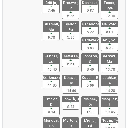
Brittijn,
Brouwer,
Dahlhaus,
Fosso,
P
Rya
7.46
9.87
5.85
12.10
Gbemou,
Gladon,
Hagedoorn,
Halilovic,
Mo
Pa
6.22
8.07
9.70
5.86
Hardeveld,
Hetli, Sou
8.83
5.32
Hubner,
Ihattaren,
Johnson,
Kerkez,
Ju
O
Ma
6.51
15.40
8.40
13.70
Korkmazyre
Koswal,
Koubini, R
Lechkar,
De
A
11.85
5.09
14.80
14.20
Limnios,
Lonwijk, J
Malone,
Marquez,
D
Di
I
8.83
9.14
14.55
13.85
Mendes,
Mertens,
Michut,
Noslin, Ty
Ho
D
Ed