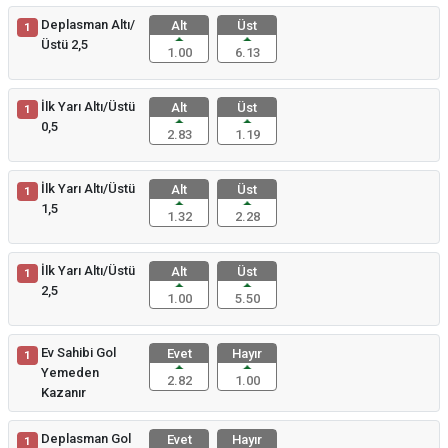
Deplasman Altı/
Alt
Üst
1
Üstü 2,5
1.00
6.13
İlk Yarı Altı/Üstü
Alt
Üst
1
0,5
2.83
1.19
İlk Yarı Altı/Üstü
Alt
Üst
1
1,5
1.32
2.28
İlk Yarı Altı/Üstü
Alt
Üst
1
2,5
1.00
5.50
Ev Sahibi Gol
Evet
Hayır
1
Yemeden
2.82
1.00
Kazanır
Deplasman Gol
Evet
Hayır
1