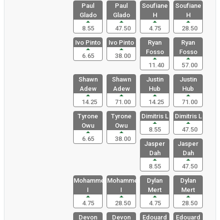
Paul
Paul
Soufiane
Soufiane
Glado
Glado
H
H
8.55
47.50
4.75
28.50
Ivo Pinto
Ivo Pinto
Ryan
Ryan
Fosso
Fosso
6.65
38.00
11.40
57.00
Shawn
Shawn
Justin
Justin
Adew
Adew
Hub
Hub
14.25
71.00
14.25
71.00
Tyrone
Tyrone
Dimitris L
Dimitris L
Owu
Owu
8.55
47.50
6.65
38.00
Jasper
Jasper
Dah
Dah
8.55
47.50
Mohammed
Mohammed
Dylan
Dylan
I
I
Mert
Mert
4.75
28.50
4.75
28.50
Devon
Devon
Edouard
Edouard