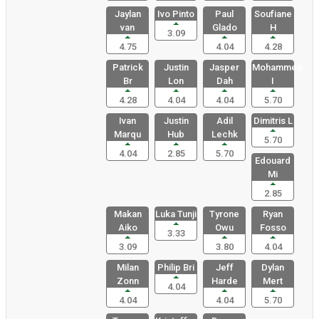
Jaylan
Ivo Pinto
Paul
Soufiane
van
Glado
H
3.09
4.75
4.04
4.28
Patrick
Justin
Jasper
Mohammed
Br
Lon
Dah
I
4.28
4.04
4.04
5.70
Ivan
Justin
Adil
Dimitris L
Marqu
Hub
Lechk
5.70
4.04
2.85
5.70
Edouard
Mi
2.85
Makan
Luka Tunji
Tyrone
Ryan
Aiko
Owu
Fosso
3.33
3.09
3.80
4.04
Milan
Philip Bri
Jeff
Dylan
Zonn
Harde
Mert
4.04
4.04
4.04
5.70