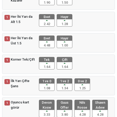
Kazanır
1.90
1.50
Her İki Yarı da
Evet
Hayır
1
Alt 1.5
2.42
1.28
Her İki Yarı da
Evet
Hayır
1
Üst 1.5
4.48
1.00
Korner Tek/Çift
Tek
Çift
1
1.64
1.64
İlk Yarı Çifte
1 ve 0
1 ve 2
0 ve 2
1
Şans
1.08
1.34
1.25
Oyuncu kart
Devon
Guus
Nils
Shawn
1
görür
Kosw
Offer
Rosse
Adew
3.33
3.80
4.28
4.28