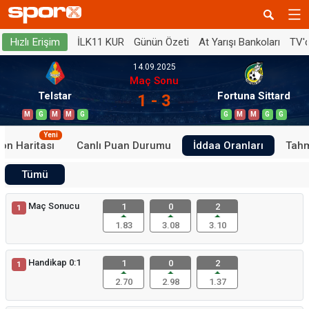
İLK11 KUR
Günün Özeti
At Yarışı Bankoları
TV'
Hızlı Erişim
14.09.2025
Maç Sonu
Telstar
Fortuna Sittard
1 - 3
M
G
M
M
G
G
M
M
G
G
Yeni
on Haritası
Canlı Puan Durumu
İddaa Oranları
Tahm
Tümü
Maç Sonucu
1
0
2
1
1.83
3.08
3.10
Handikap 0:1
1
0
2
1
2.70
2.98
1.37