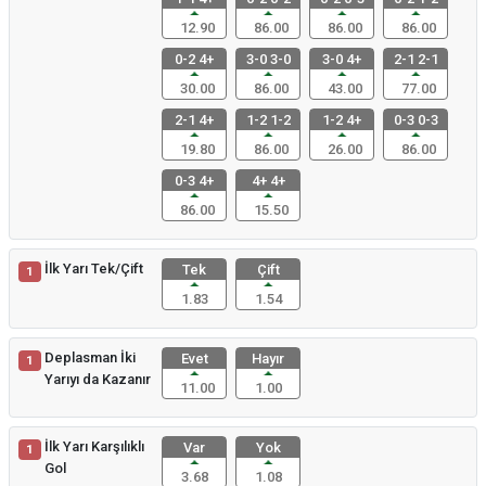
12.90
86.00
86.00
86.00
0-2 4+
3-0 3-0
3-0 4+
2-1 2-1
30.00
86.00
43.00
77.00
2-1 4+
1-2 1-2
1-2 4+
0-3 0-3
19.80
86.00
26.00
86.00
0-3 4+
4+ 4+
86.00
15.50
İlk Yarı Tek/Çift
Tek
Çift
1
1.83
1.54
Deplasman İki
Evet
Hayır
1
Yarıyı da Kazanır
11.00
1.00
İlk Yarı Karşılıklı
Var
Yok
1
Gol
3.68
1.08