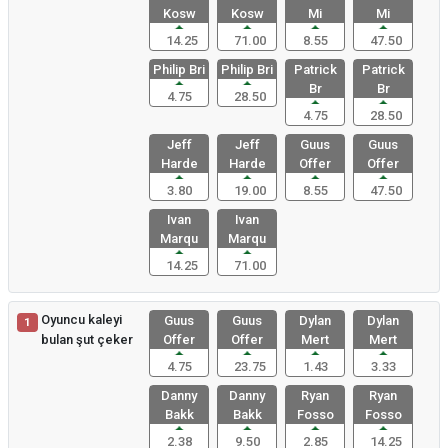
Kosw
Kosw
Mi
Mi
14.25
71.00
8.55
47.50
Philip Bri
Philip Bri
Patrick
Patrick
Br
Br
4.75
28.50
4.75
28.50
Jeff
Jeff
Guus
Guus
Harde
Harde
Offer
Offer
3.80
19.00
8.55
47.50
Ivan
Ivan
Marqu
Marqu
14.25
71.00
Oyuncu kaleyi
Guus
Guus
Dylan
Dylan
1
bulan şut çeker
Offer
Offer
Mert
Mert
4.75
23.75
1.43
3.33
Danny
Danny
Ryan
Ryan
Bakk
Bakk
Fosso
Fosso
2.38
9.50
2.85
14.25