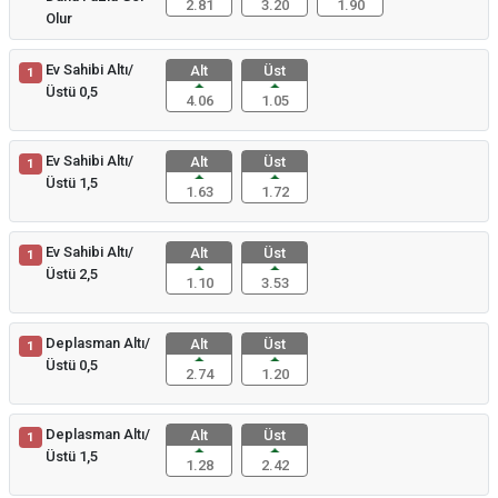
2.81
3.20
1.90
Olur
Ev Sahibi Altı/
Alt
Üst
1
Üstü 0,5
4.06
1.05
Ev Sahibi Altı/
Alt
Üst
1
Üstü 1,5
1.63
1.72
Ev Sahibi Altı/
Alt
Üst
1
Üstü 2,5
1.10
3.53
Deplasman Altı/
Alt
Üst
1
Üstü 0,5
2.74
1.20
Deplasman Altı/
Alt
Üst
1
Üstü 1,5
1.28
2.42