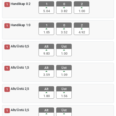
Handikap 0:2
1
0
2
1
5.04
3.82
1.00
Handikap 1:0
1
0
2
1
1.05
3.52
4.92
Altı/Üstü 0,5
Alt
Üst
1
9.83
1.00
Altı/Üstü 1,5
Alt
Üst
1
3.59
1.09
Altı/Üstü 2,5
Alt
Üst
1
1.80
1.56
Altı/Üstü 3,5
Alt
Üst
1