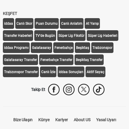
KEŞFET
iddaa
Canlı Skor
Puan Durumu
Canlı Anlatım
At Yarışı
Transfer Haberleri
TV'de Bugün
Süper Lig Fikstür
Süper Lig Haberleri
iddaa Programı
Galatasaray
Fenerbahçe
Beşiktaş
Trabzonspor
Galatasaray Transfer
Fenerbahçe Transfer
Beşiktaş Transfer
Trabzonspor Transfer
Canlı İzle
iddaa Sonuçları
Aktif Sayaç
Takip Et
Bize Ulaşın
Künye
Kariyer
About US
Yasal Uyarı