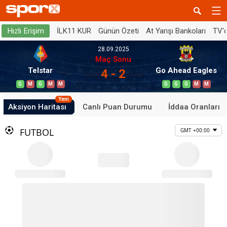
İLK11 KUR
Günün Özeti
At Yarışı Bankoları
TV'
Hızlı Erişim
28.09.2025
Maç Sonu
Telstar
Go Ahead Eagles
4 - 2
G
M
G
M
M
G
G
G
M
M
Yeni
Aksiyon Haritası
Canlı Puan Durumu
İddaa Oranları
FUTBOL
GMT +00:00