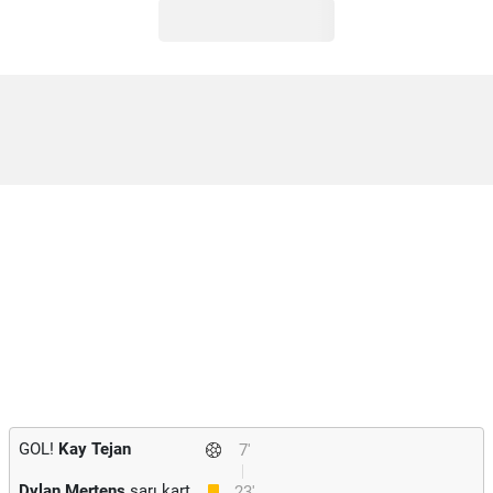
GOL!
Kay Tejan
7'
Dylan Mertens
sarı kart
23'