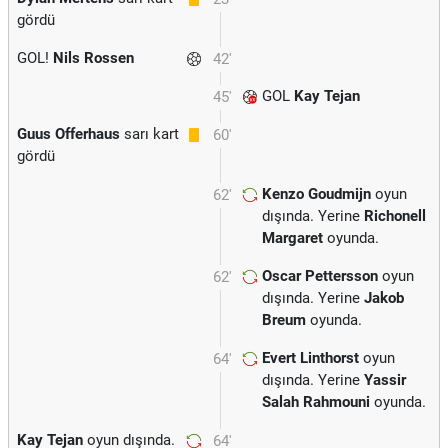
gördü
GOL!
Nils Rossen
42'
GOL
Kay Tejan
45'
Guus Offerhaus
sarı kart
60'
gördü
Kenzo Goudmijn
oyun
62'
dışında. Yerine
Richonell
Margaret
oyunda.
Oscar Pettersson
oyun
62'
dışında. Yerine
Jakob
Breum
oyunda.
Evert Linthorst
oyun
64'
dışında. Yerine
Yassir
Salah Rahmouni
oyunda.
Kay Tejan
oyun dışında.
64'