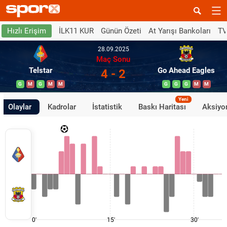
İLK11 KUR
Günün Özeti
At Yarışı Bankoları
TV
Hızlı Erişim
28.09.2025
Maç Sonu
Telstar
Go Ahead Eagles
4 - 2
G
M
G
M
M
G
G
G
M
M
Yeni
Olaylar
Kadrolar
İstatistik
Baskı Haritası
Aksiyon
0'
15'
30'