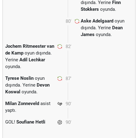
dışında. Yerine
Finn
Stokkers
oyunda.
Aske Adelgaard
oyun
80'
dışında. Yerine
Dean
James
oyunda.
Jochem Ritmeester van
82'
de Kamp
oyun dışında.
Yerine
Adil Lechkar
oyunda.
Tyrese Noslin
oyun
87'
dışında. Yerine
Devon
Koswal
oyunda.
Milan Zonneveld
asist
90'
yaptı.
GOL!
Soufiane Hetli
90'