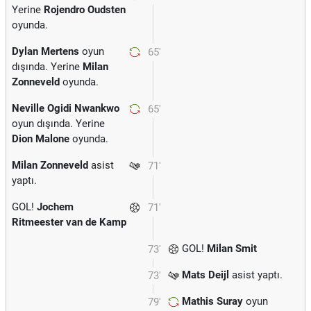
Yerine
Rojendro Oudsten
oyunda.
Dylan Mertens
oyun
65'
dışında. Yerine
Milan
Zonneveld
oyunda.
Neville Ogidi Nwankwo
65'
oyun dışında. Yerine
Dion Malone
oyunda.
Milan Zonneveld
asist
71'
yaptı.
GOL!
Jochem
71'
Ritmeester van de Kamp
GOL!
Milan Smit
73'
Mats Deijl
asist yaptı.
73'
Mathis Suray
oyun
79'