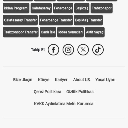
iddaa Programı
Galatasaray
Fenerbahçe
Beşiktaş
Trabzonspor
Galatasaray Transfer
Fenerbahçe Transfer
Beşiktaş Transfer
Trabzonspor Transfer
Canlı İzle
iddaa Sonuçları
Aktif Sayaç
Takip Et
Bize Ulaşın
Künye
Kariyer
About US
Yasal Uyarı
Çerez Politikası
Gizlilik Politikası
KVKK Aydınlatma Metni Kurumsal