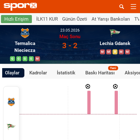
İLK11 KUR
Günün Özeti
At Yarışı Bankoları
TV
Hızlı Erişim
23.05.2026
Maç Sonu
Termalica
Lechia Gdansk
3 - 2
Nieciecza
M
M
B
M
M
G
G
G
G
M
Yeni
Olaylar
Kadrolar
İstatistik
Baskı Haritası
Aksiyon