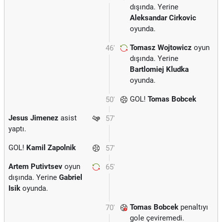
dışında. Yerine
Aleksandar Cirkovic
oyunda.
Tomasz Wojtowicz
oyun
46'
dışında. Yerine
Bartlomiej Kludka
oyunda.
GOL!
Tomas Bobcek
50'
Jesus Jimenez
asist
57'
yaptı.
GOL!
Kamil Zapolnik
57'
Artem Putivtsev
oyun
65'
dışında. Yerine
Gabriel
Isik
oyunda.
Tomas Bobcek
penaltıyı
70'
gole çeviremedi.