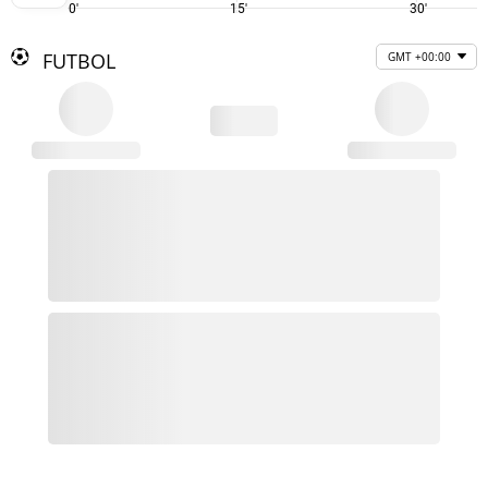
0'
15'
30'
FUTBOL
GMT +00:00