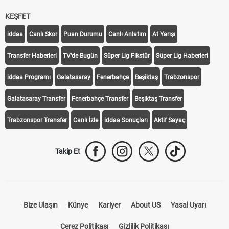
KEŞFET
iddaa
Canlı Skor
Puan Durumu
Canlı Anlatım
At Yarışı
Transfer Haberleri
TV'de Bugün
Süper Lig Fikstür
Süper Lig Haberleri
iddaa Programı
Galatasaray
Fenerbahçe
Beşiktaş
Trabzonspor
Galatasaray Transfer
Fenerbahçe Transfer
Beşiktaş Transfer
Trabzonspor Transfer
Canlı İzle
iddaa Sonuçları
Aktif Sayaç
Takip Et
Bize Ulaşın
Künye
Kariyer
About US
Yasal Uyarı
Çerez Politikası
Gizlilik Politikası