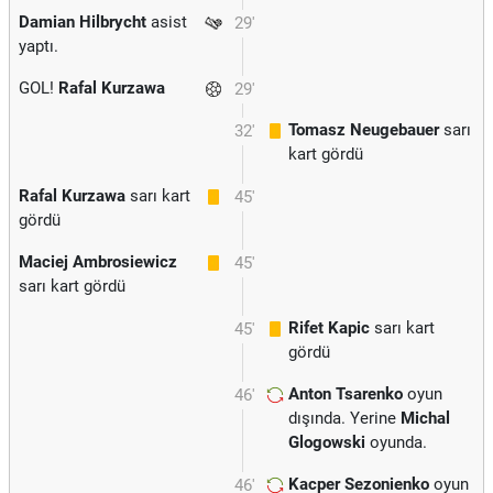
Damian Hilbrycht
asist
29'
yaptı.
GOL!
Rafal Kurzawa
29'
Tomasz Neugebauer
sarı
32'
kart gördü
Rafal Kurzawa
sarı kart
45'
gördü
Maciej Ambrosiewicz
45'
sarı kart gördü
Rifet Kapic
sarı kart
45'
gördü
Anton Tsarenko
oyun
46'
dışında. Yerine
Michal
Glogowski
oyunda.
Kacper Sezonienko
oyun
46'