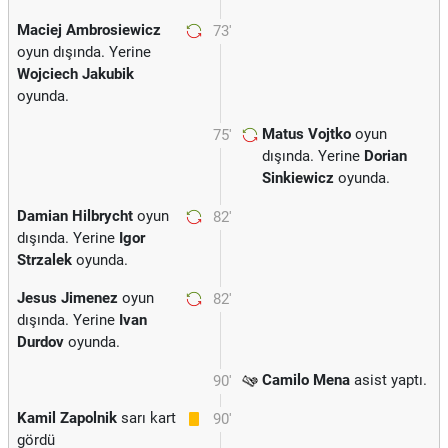
Maciej Ambrosiewicz
73'
oyun dışında. Yerine
Wojciech Jakubik
oyunda.
Matus Vojtko
oyun
75'
dışında. Yerine
Dorian
Sinkiewicz
oyunda.
Damian Hilbrycht
oyun
82'
dışında. Yerine
Igor
Strzalek
oyunda.
Jesus Jimenez
oyun
82'
dışında. Yerine
Ivan
Durdov
oyunda.
Camilo Mena
asist yaptı.
90'
Kamil Zapolnik
sarı kart
90'
gördü