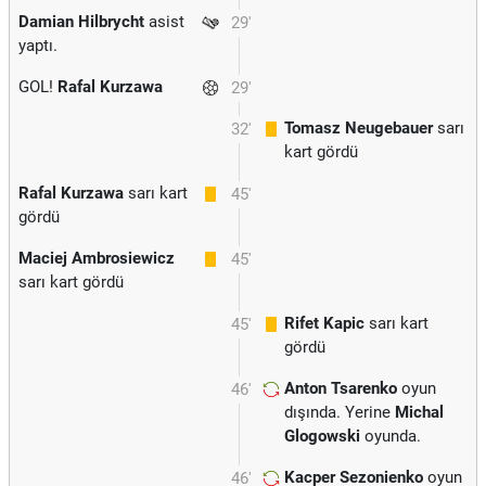
Damian Hilbrycht
asist
29'
yaptı.
GOL!
Rafal Kurzawa
29'
Tomasz Neugebauer
sarı
32'
kart gördü
Rafal Kurzawa
sarı kart
45'
gördü
Maciej Ambrosiewicz
45'
sarı kart gördü
Rifet Kapic
sarı kart
45'
gördü
Anton Tsarenko
oyun
46'
dışında. Yerine
Michal
Glogowski
oyunda.
Kacper Sezonienko
oyun
46'