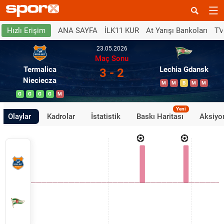
ANA SAYFA
İLK11 KUR
At Yarışı Bankoları
TV
Hızlı Erişim
23.05.2026
Maç Sonu
Termalica
Lechia Gdansk
3 - 2
Nieciecza
M
M
B
M
M
G
G
G
G
M
Yeni
Olaylar
Kadrolar
İstatistik
Baskı Haritası
Aksiyon