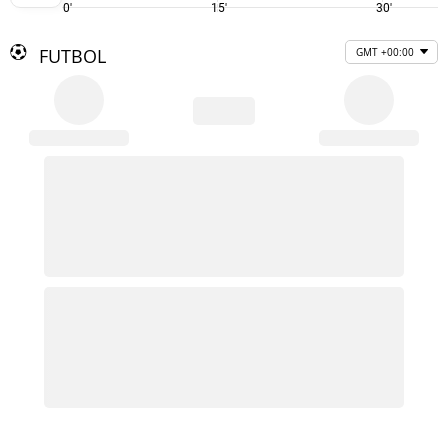
0'
15'
30'
FUTBOL
GMT +00:00