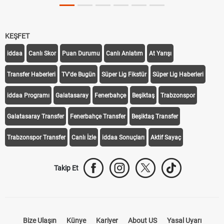
KEŞFET
iddaa
Canlı Skor
Puan Durumu
Canlı Anlatım
At Yarışı
Transfer Haberleri
TV'de Bugün
Süper Lig Fikstür
Süper Lig Haberleri
iddaa Programı
Galatasaray
Fenerbahçe
Beşiktaş
Trabzonspor
Galatasaray Transfer
Fenerbahçe Transfer
Beşiktaş Transfer
Trabzonspor Transfer
Canlı İzle
iddaa Sonuçları
Aktif Sayaç
Takip Et
Bize Ulaşın
Künye
Kariyer
About US
Yasal Uyarı