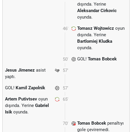
dışında. Yerine
Aleksandar Cirkovic
oyunda.
Tomasz Wojtowicz
oyun
46'
dışında. Yerine
Bartlomiej Kludka
oyunda.
GOL!
Tomas Bobcek
50'
Jesus Jimenez
asist
57'
yaptı.
GOL!
Kamil Zapolnik
57'
Artem Putivtsev
oyun
65'
dışında. Yerine
Gabriel
Isik
oyunda.
Tomas Bobcek
penaltıyı
70'
gole çeviremedi.