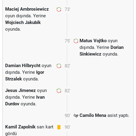
Maciej Ambrosiewicz
73'
oyun dışında. Yerine
Wojciech Jakubik
oyunda.
Matus Vojtko
oyun
75'
dışında. Yerine
Dorian
Sinkiewicz
oyunda.
Damian Hilbrycht
oyun
82'
dışında. Yerine
Igor
Strzalek
oyunda.
Jesus Jimenez
oyun
82'
dışında. Yerine
Ivan
Durdov
oyunda.
Camilo Mena
asist yaptı.
90'
Kamil Zapolnik
sarı kart
90'
gördü