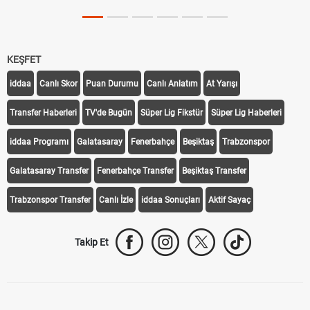
KEŞFET
iddaa
Canlı Skor
Puan Durumu
Canlı Anlatım
At Yarışı
Transfer Haberleri
TV'de Bugün
Süper Lig Fikstür
Süper Lig Haberleri
iddaa Programı
Galatasaray
Fenerbahçe
Beşiktaş
Trabzonspor
Galatasaray Transfer
Fenerbahçe Transfer
Beşiktaş Transfer
Trabzonspor Transfer
Canlı İzle
iddaa Sonuçları
Aktif Sayaç
Takip Et