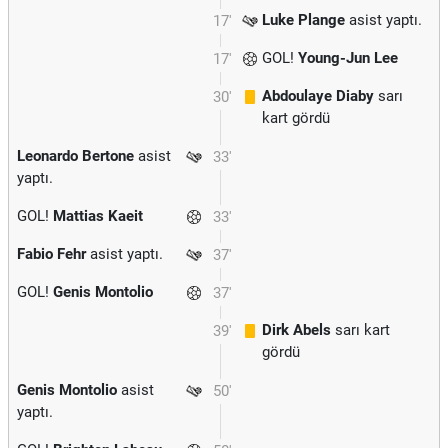
Luke Plange
asist yaptı.
17'
GOL!
Young-Jun Lee
17'
Abdoulaye Diaby
sarı
30'
kart gördü
Leonardo Bertone
asist
33'
yaptı.
GOL!
Mattias Kaeit
33'
Fabio Fehr
asist yaptı.
37'
GOL!
Genis Montolio
37'
Dirk Abels
sarı kart
39'
gördü
Genis Montolio
asist
50'
yaptı.