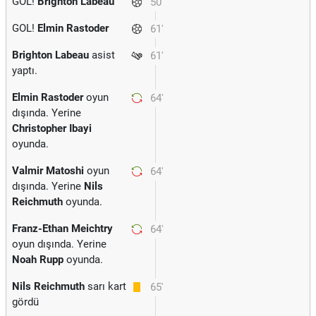
GOL!
Brighton Labeau
50'
GOL!
Elmin Rastoder
61'
Brighton Labeau
asist
61'
yaptı.
Elmin Rastoder
oyun
64'
dışında. Yerine
Christopher Ibayi
oyunda.
Valmir Matoshi
oyun
64'
dışında. Yerine
Nils
Reichmuth
oyunda.
Franz-Ethan Meichtry
64'
oyun dışında. Yerine
Noah Rupp
oyunda.
Nils Reichmuth
sarı kart
65'
gördü