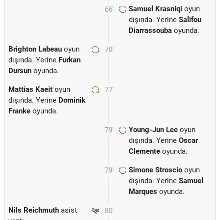
Samuel Krasniqi
oyun
66'
dışında. Yerine
Salifou
Diarrassouba
oyunda.
Brighton Labeau
oyun
70'
dışında. Yerine
Furkan
Dursun
oyunda.
Mattias Kaeit
oyun
77'
dışında. Yerine
Dominik
Franke
oyunda.
Young-Jun Lee
oyun
79'
dışında. Yerine
Oscar
Clemente
oyunda.
Simone Stroscio
oyun
79'
dışında. Yerine
Samuel
Marques
oyunda.
Nils Reichmuth
asist
80'