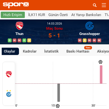
İLK11 KUR
Günün Özeti
At Yarışı Bankoları
TV
Hızlı Erişim
14.03.2026
Maç Sonu
Thun
Grasshopper
5 - 1
G
M
M
G
B
M
B
M
M
M
Yeni
Olaylar
Kadrolar
İstatistik
Baskı Haritası
Aksiyon
0'
15'
30'