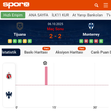
ANA SAYFA
İLK11 KUR
At Yarışı Bankoları
TV
Hızlı Erişim
06.10.2025
Maç Sonu
Tijuana
Monterrey
2 - 2
B
G
G
B
G
G
M
G
M
G
Yeni
Yeni
İstatistik
Baskı Haritası
Aksiyon Haritası
Canlı Puan
0'
15'
30'