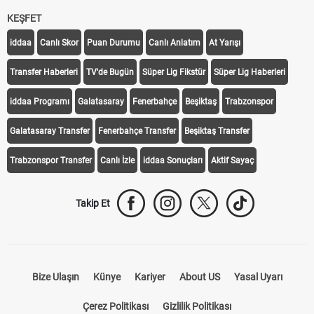
KEŞFET
iddaa
Canlı Skor
Puan Durumu
Canlı Anlatım
At Yarışı
Transfer Haberleri
TV'de Bugün
Süper Lig Fikstür
Süper Lig Haberleri
iddaa Programı
Galatasaray
Fenerbahçe
Beşiktaş
Trabzonspor
Galatasaray Transfer
Fenerbahçe Transfer
Beşiktaş Transfer
Trabzonspor Transfer
Canlı İzle
iddaa Sonuçları
Aktif Sayaç
Takip Et
Bize Ulaşın
Künye
Kariyer
About US
Yasal Uyarı
Çerez Politikası
Gizlilik Politikası