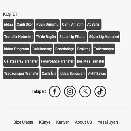
KEŞFET
iddaa
Canlı Skor
Puan Durumu
Canlı Anlatım
At Yarışı
Transfer Haberleri
TV'de Bugün
Süper Lig Fikstür
Süper Lig Haberleri
iddaa Programı
Galatasaray
Fenerbahçe
Beşiktaş
Trabzonspor
Galatasaray Transfer
Fenerbahçe Transfer
Beşiktaş Transfer
Trabzonspor Transfer
Canlı İzle
iddaa Sonuçları
Aktif Sayaç
Takip Et
Bize Ulaşın
Künye
Kariyer
About US
Yasal Uyarı