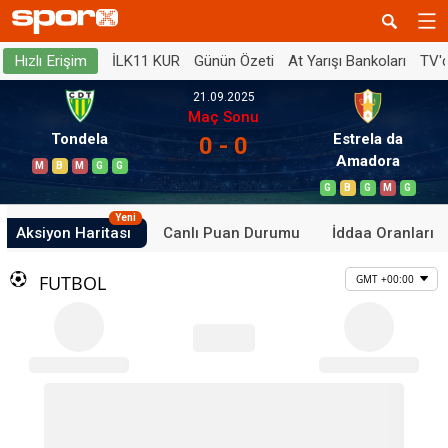
İLK11 KUR
Günün Özeti
At Yarışı Bankoları
TV'
Hızlı Erişim
21.09.2025
Maç Sonu
Tondela
Estrela da
0 - 0
Amadora
M
B
M
G
G
G
B
G
M
G
Yeni
Aksiyon Haritası
Canlı Puan Durumu
İddaa Oranları
FUTBOL
GMT +00:00