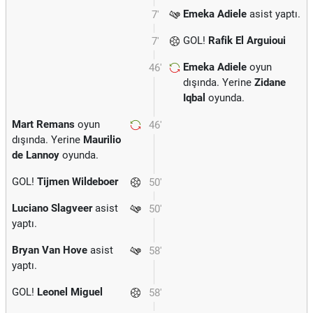
Emeka Adiele
asist yaptı.
7'
GOL!
Rafik El Arguioui
7'
Emeka Adiele
oyun
46'
dışında. Yerine
Zidane
Iqbal
oyunda.
Mart Remans
oyun
46'
dışında. Yerine
Maurilio
de Lannoy
oyunda.
GOL!
Tijmen Wildeboer
50'
Luciano Slagveer
asist
50'
yaptı.
Bryan Van Hove
asist
58'
yaptı.
GOL!
Leonel Miguel
58'