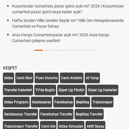
Kuyumcular cumartesi, pazar günü açık mı? 2026 | Kuyumcular
cumartesi-pazar günü kaça kadar açık?
Hafta Sonları Yıllık İzinden Sayılır mı? Yıllık İzin Hesaplamasında
Cumartesi ve Pazar Detayı
Aras Kargo Cumartesi-pazar açık mı? 2026 Aras Kargo
Cumartesi çalışma saatleri!
KEŞFET
iddaa
Canlı Skor
Puan Durumu
Canlı Anlatım
At Yarışı
Transfer Haberleri
TV'de Bugün
Süper Lig Fikstür
Süper Lig Haberleri
iddaa Programı
Galatasaray
Fenerbahçe
Beşiktaş
Trabzonspor
Galatasaray Transfer
Fenerbahçe Transfer
Beşiktaş Transfer
Trabzonspor Transfer
Canlı İzle
iddaa Sonuçları
Aktif Sayaç