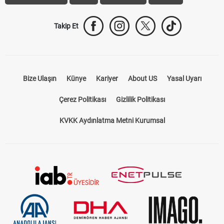
Takip Et
Bize Ulaşın
Künye
Kariyer
About US
Yasal Uyarı
Çerez Politikası
Gizlilik Politikası
KVKK Aydınlatma Metni Kurumsal