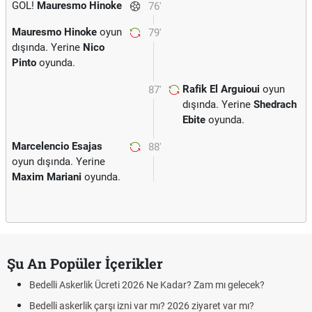
GOL!
Mauresmo Hinoke
76'
Mauresmo Hinoke
oyun
79'
dışında. Yerine
Nico
Pinto
oyunda.
Rafik El Arguioui
oyun
87'
dışında. Yerine
Shedrach
Ebite
oyunda.
Marcelencio Esajas
88'
oyun dışında. Yerine
Maxim Mariani
oyunda.
Şu An Popüler İçerikler
Bedelli Askerlik Ücreti 2026 Ne Kadar? Zam mı gelecek?
Bedelli askerlik çarşı izni var mı? 2026 ziyaret var mı?