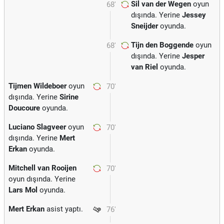
Sil van der Wegen
oyun
68'
dışında. Yerine
Jessey
Sneijder
oyunda.
Tijn den Boggende
oyun
68'
dışında. Yerine
Jesper
van Riel
oyunda.
Tijmen Wildeboer
oyun
70'
dışında. Yerine
Sirine
Doucoure
oyunda.
Luciano Slagveer
oyun
70'
dışında. Yerine
Mert
Erkan
oyunda.
Mitchell van Rooijen
70'
oyun dışında. Yerine
Lars Mol
oyunda.
Mert Erkan
asist yaptı.
76'