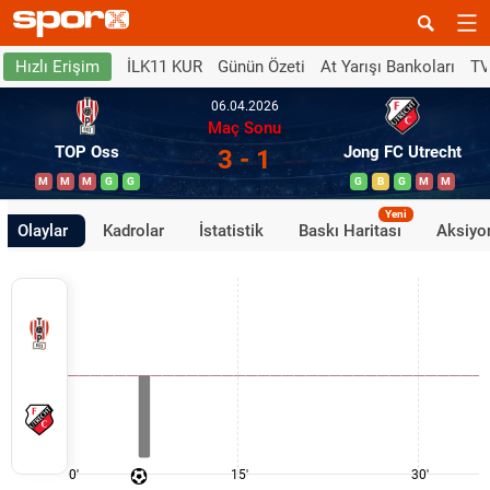
İLK11 KUR
Günün Özeti
At Yarışı Bankoları
TV
Hızlı Erişim
06.04.2026
Maç Sonu
TOP Oss
Jong FC Utrecht
3 - 1
M
M
M
G
G
G
B
G
M
M
Yeni
Olaylar
Kadrolar
İstatistik
Baskı Haritası
Aksiyon
0'
15'
30'