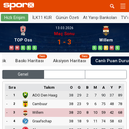
İLK11 KUR
Günün Özeti
At Yarışı Bankoları
TV'
Hızlı Erişim
13.03.2026
Maç Sonu
TOP Oss
Willem
1 - 3
M
M
G
G
G
G
G
B
M
G
Yeni
Yeni
stik
Baskı Haritası
Aksiyon Haritası
Canlı Puan Dur
Genel
İç Saha
Dış Saha
Sıra
Takım
O
G
B
M
A
Y
P
-
ADO Den Haag
38
29
2
7
90
37
89
1
-
Cambuur
38
23
9
6
75
48
78
2
-
Willem
38
20
8
10
59
42
68
3
-
Graafschap
38
18
9
11
74
58
63
4