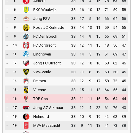
-
Almere
38
18
4
16
78
63
58
5
-
RKC Waalwijk
38
16
10
12
71
59
58
6
-
Jong PSV
38
17
5
16
66
64
56
7
-
Roda JC Kerkrade
38
14
13
11
59
54
55
8
-
FC Den Bosch
38
14
9
15
65
69
51
9
-
FC Dordrecht
38
12
11
15
48
56
47
10
-
Eindhoven
38
14
5
19
51
69
47
11
-
Jong FC Utrecht
38
12
10
16
58
62
46
12
-
VVV-Venlo
38
13
6
19
50
58
45
13
-
Emmen
38
12
9
17
58
72
45
14
-
Vitesse
38
15
11
12
64
55
44
15
-
TOP Oss
38
11
11
16
54
64
44
16
-
Jong AZ Alkmaar
38
12
4
22
61
76
40
17
-
Helmond
38
10
9
19
42
62
39
18
-
MVV Maastricht
38
9
11
18
41
73
38
19