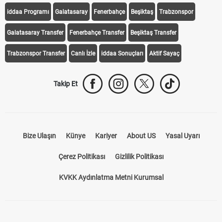
iddaa Programı
Galatasaray
Fenerbahçe
Beşiktaş
Trabzonspor
Galatasaray Transfer
Fenerbahçe Transfer
Beşiktaş Transfer
Trabzonspor Transfer
Canlı İzle
iddaa Sonuçları
Aktif Sayaç
Takip Et
Bize Ulaşın
Künye
Kariyer
About US
Yasal Uyarı
Çerez Politikası
Gizlilik Politikası
KVKK Aydınlatma Metni Kurumsal