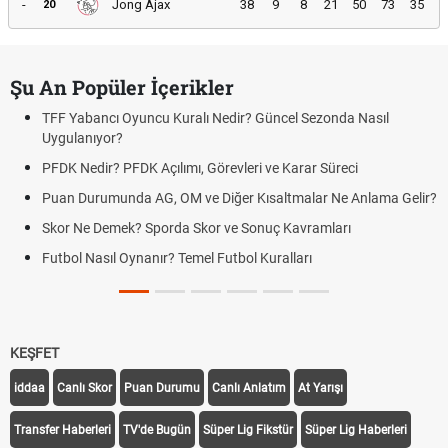
-
Jong Ajax
38
9
8
21
50
73
35
20
Şu An Popüler İçerikler
TFF Yabancı Oyuncu Kuralı Nedir? Güncel Sezonda Nasıl
Uygulanıyor?
PFDK Nedir? PFDK Açılımı, Görevleri ve Karar Süreci
Puan Durumunda AG, OM ve Diğer Kısaltmalar Ne Anlama Gelir?
Skor Ne Demek? Sporda Skor ve Sonuç Kavramları
Futbol Nasıl Oynanır? Temel Futbol Kuralları
KEŞFET
iddaa
Canlı Skor
Puan Durumu
Canlı Anlatım
At Yarışı
Transfer Haberleri
TV'de Bugün
Süper Lig Fikstür
Süper Lig Haberleri