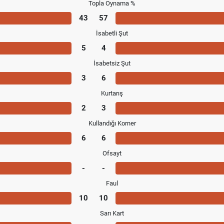
Topla Oynama %
43
57
İsabetli Şut
5
4
İsabetsiz Şut
3
6
Kurtarış
2
3
Kullandığı Korner
6
6
Ofsayt
-
-
Faul
10
10
Sarı Kart