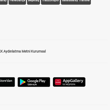
saray
Fenerbahçe
Beşiktaş
Trabzonspor
Galatasaray Transfer
K Aydınlatma Metni Kurumsal