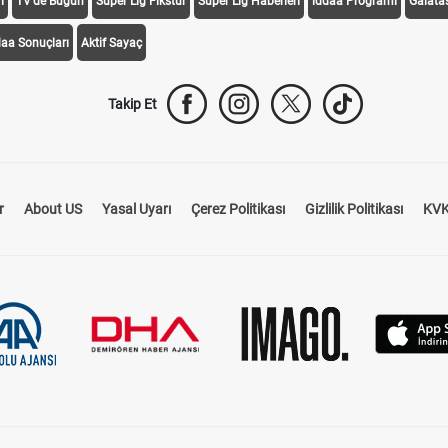
i
TV'de Bugün
Süper Lig Fikstür
Süper Lig Haberleri
iddaa Programı
Galata
daa Sonuçları
Aktif Sayaç
Takip Et
r
About US
Yasal Uyarı
Çerez Politikası
Gizlilik Politikası
KVK