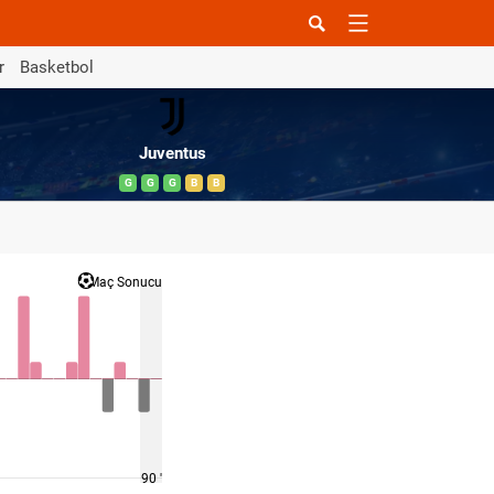
r
Basketbol
Juventus
G
G
G
B
B
Maç Sonucu
90 '