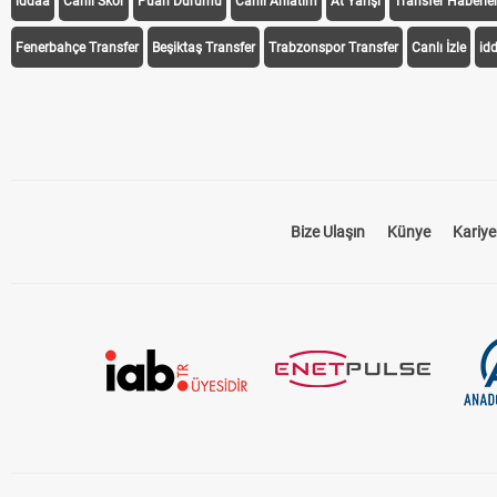
iddaa
Canlı Skor
Puan Durumu
Canlı Anlatım
At Yarışı
Transfer Haberler
Fenerbahçe Transfer
Beşiktaş Transfer
Trabzonspor Transfer
Canlı İzle
id
Bize Ulaşın
Künye
Kariye