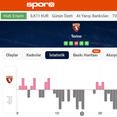
İLK11 KUR
Günün Özeti
At Yarışı Bankoları
TV
Hızlı Erişim
Torino
G
G
M
G
G
Yeni
Olaylar
Kadrolar
İstatistik
Baskı Haritası
Aksiyo
0'
15'
30'