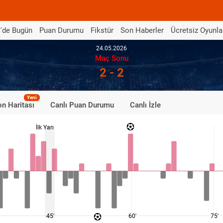
'de Bugün
Puan Durumu
Fikstür
Son Haberler
Ücretsiz Oyunla
24.05.2026
Maç Sonu
2 - 2
Yeni
n Haritası
Canlı Puan Durumu
Canlı İzle
İlk Yarı
45'
60'
75'