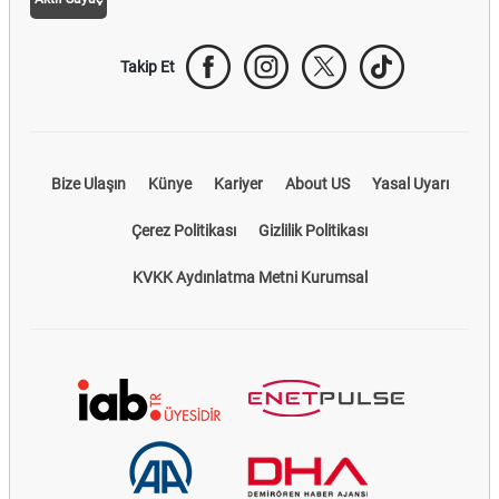
Takip Et
Bize Ulaşın
Künye
Kariyer
About US
Yasal Uyarı
Çerez Politikası
Gizlilik Politikası
KVKK Aydınlatma Metni Kurumsal