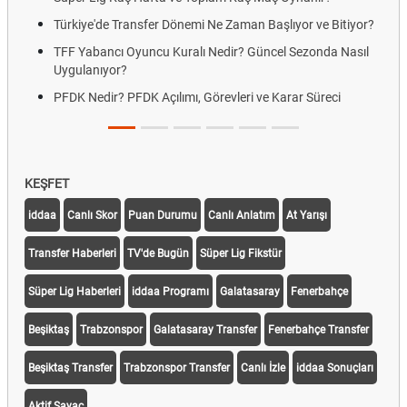
Türkiye'de Transfer Dönemi Ne Zaman Başlıyor ve Bitiyor?
TFF Yabancı Oyuncu Kuralı Nedir? Güncel Sezonda Nasıl
Uygulanıyor?
PFDK Nedir? PFDK Açılımı, Görevleri ve Karar Süreci
KEŞFET
iddaa
Canlı Skor
Puan Durumu
Canlı Anlatım
At Yarışı
Transfer Haberleri
TV'de Bugün
Süper Lig Fikstür
Süper Lig Haberleri
iddaa Programı
Galatasaray
Fenerbahçe
Beşiktaş
Trabzonspor
Galatasaray Transfer
Fenerbahçe Transfer
Beşiktaş Transfer
Trabzonspor Transfer
Canlı İzle
iddaa Sonuçları
Aktif Sayaç