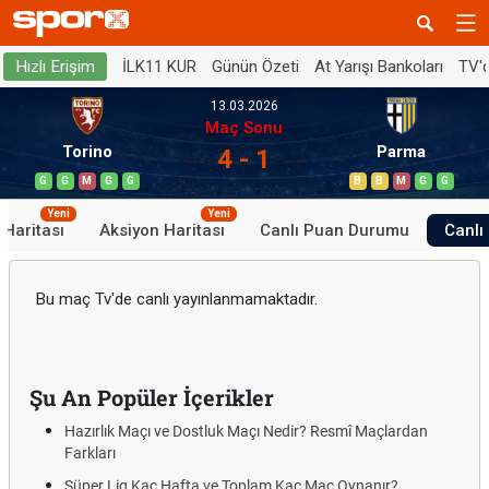
İLK11 KUR
Günün Özeti
At Yarışı Bankoları
TV'
Hızlı Erişim
13.03.2026
Maç Sonu
Torino
Parma
4 - 1
G
G
M
G
G
B
B
M
G
G
Yeni
Yeni
 Haritası
Aksiyon Haritası
Canlı Puan Durumu
Canlı 
Bu maç Tv'de canlı yayınlanmamaktadır.
Şu An Popüler İçerikler
Hazırlık Maçı ve Dostluk Maçı Nedir? Resmî Maçlardan
Farkları
Süper Lig Kaç Hafta ve Toplam Kaç Maç Oynanır?