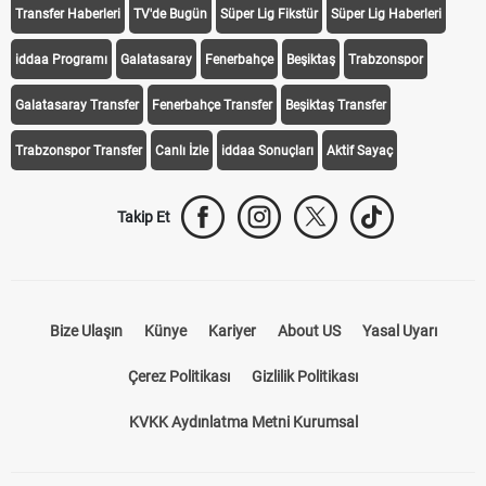
Transfer Haberleri
TV'de Bugün
Süper Lig Fikstür
Süper Lig Haberleri
iddaa Programı
Galatasaray
Fenerbahçe
Beşiktaş
Trabzonspor
Galatasaray Transfer
Fenerbahçe Transfer
Beşiktaş Transfer
Trabzonspor Transfer
Canlı İzle
iddaa Sonuçları
Aktif Sayaç
Takip Et
Bize Ulaşın
Künye
Kariyer
About US
Yasal Uyarı
Çerez Politikası
Gizlilik Politikası
KVKK Aydınlatma Metni Kurumsal