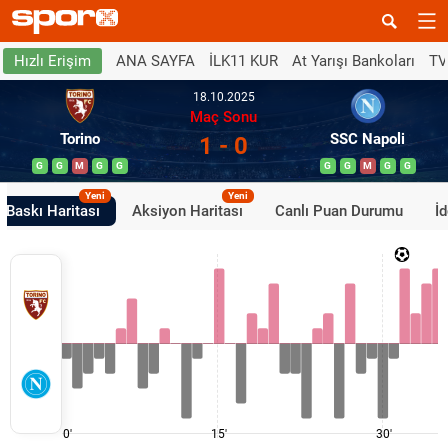
ANA SAYFA
İLK11 KUR
At Yarışı Bankoları
TV
Hızlı Erişim
18.10.2025
Maç Sonu
Torino
SSC Napoli
1 - 0
G
G
M
G
G
G
G
M
G
G
Yeni
Yeni
Baskı Haritası
Aksiyon Haritası
Canlı Puan Durumu
İ
0'
15'
30'