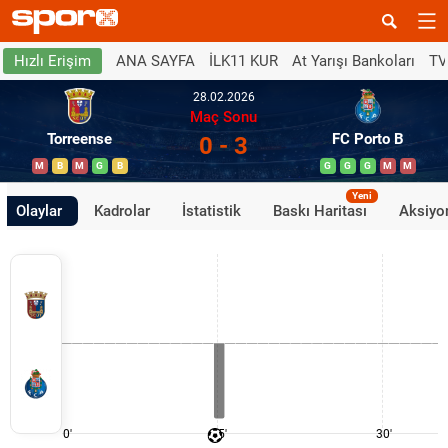
ANA SAYFA
İLK11 KUR
At Yarışı Bankoları
TV
Hızlı Erişim
28.02.2026
Maç Sonu
Torreense
FC Porto B
0 - 3
M
B
M
G
B
G
G
G
M
M
Yeni
Olaylar
Kadrolar
İstatistik
Baskı Haritası
Aksiyon
0'
15'
30'