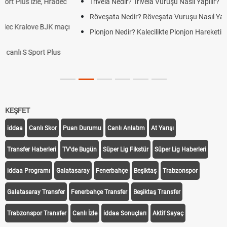
Trivela Nedir? Trivela Vuruşu Nasıl Yapılır?
Röveşata Nedir? Röveşata Vuruşu Nasıl Yapılır?
Plonjon Nedir? Kalecilikte Plonjon Hareketi Nasıl Yapılır?
KEŞFET
iddaa
Canlı Skor
Puan Durumu
Canlı Anlatım
At Yarışı
Transfer Haberleri
TV'de Bugün
Süper Lig Fikstür
Süper Lig Haberleri
iddaa Programı
Galatasaray
Fenerbahçe
Beşiktaş
Trabzonspor
Galatasaray Transfer
Fenerbahçe Transfer
Beşiktaş Transfer
Trabzonspor Transfer
Canlı İzle
iddaa Sonuçları
Aktif Sayaç
Takip Et