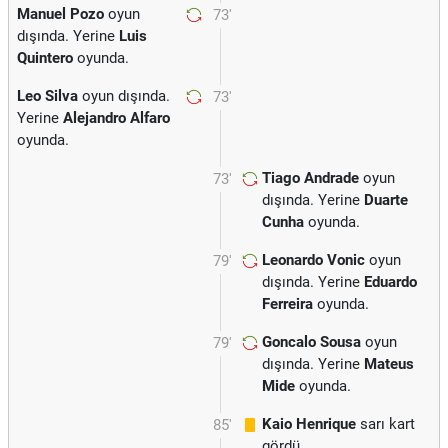
Manuel Pozo
oyun
73'
dışında. Yerine
Luis
Quintero
oyunda.
Leo Silva
oyun dışında.
73'
Yerine
Alejandro Alfaro
oyunda.
Tiago Andrade
oyun
73'
dışında. Yerine
Duarte
Cunha
oyunda.
Leonardo Vonic
oyun
79'
dışında. Yerine
Eduardo
Ferreira
oyunda.
Goncalo Sousa
oyun
79'
dışında. Yerine
Mateus
Mide
oyunda.
Kaio Henrique
sarı kart
85'
gördü