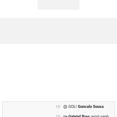
GOL!
Goncalo Sousa
15'
Gabriel Bras
asist yaptı.
15'