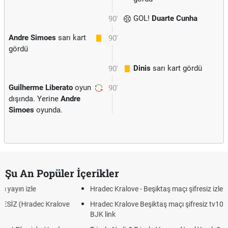
GOL!
Duarte Cunha
90'
Andre Simoes
sarı kart
90'
gördü
Dinis
sarı kart gördü
90'
Guilherme Liberato
oyun
90'
dışında. Yerine
Andre
Simoes
oyunda.
Şu An Popüler İçerikler
Hradec Kralove - Beşiktaş maçı şifresiz izle canlı tv100 linki
Hradec Kralove Beşiktaş maçı şifresiz tv100 izle, Hradec Kralove
BJK link