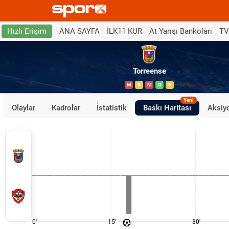
ANA SAYFA
İLK11 KUR
At Yarışı Bankoları
TV
Hızlı Erişim
Torreense
M
B
M
G
B
Yeni
Olaylar
Kadrolar
İstatistik
Baskı Haritası
Aksiyo
0'
15'
30'