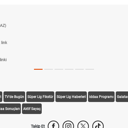
AZ)
link
inki
i
TV'de Bugün
Süper Lig Fikstür
Süper Lig Haberleri
iddaa Programı
Galata
daa Sonuçları
Aktif Sayaç
Takip Et