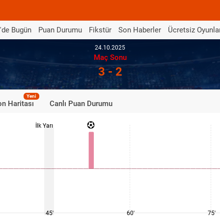
'de Bugün
Puan Durumu
Fikstür
Son Haberler
Ücretsiz Oyunla
24.10.2025
Maç Sonu
3 - 2
Yeni
n Haritası
Canlı Puan Durumu
İlk Yarı
45'
60'
75'