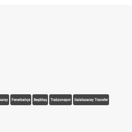
saray
Fenerbahçe
Beşiktaş
Trabzonspor
Galatasaray Transfer