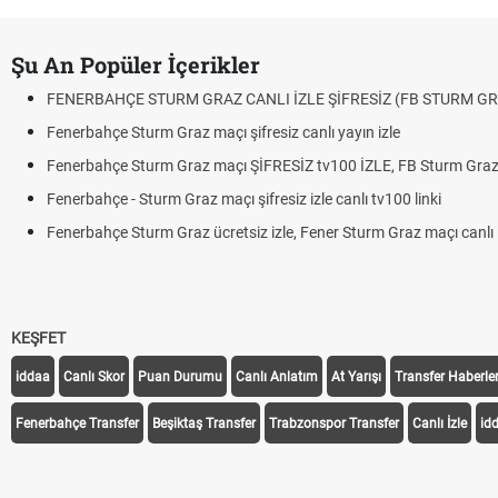
Şu An Popüler İçerikler
FENERBAHÇE STURM GRAZ CANLI İZLE ŞİFRESİZ (FB STURM GR
Fenerbahçe Sturm Graz maçı şifresiz canlı yayın izle
Fenerbahçe Sturm Graz maçı ŞİFRESİZ tv100 İZLE, FB Sturm Graz 
Fenerbahçe - Sturm Graz maçı şifresiz izle canlı tv100 linki
Fenerbahçe Sturm Graz ücretsiz izle, Fener Sturm Graz maçı canlı l
KEŞFET
iddaa
Canlı Skor
Puan Durumu
Canlı Anlatım
At Yarışı
Transfer Haberler
Fenerbahçe Transfer
Beşiktaş Transfer
Trabzonspor Transfer
Canlı İzle
id