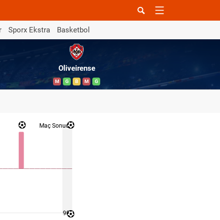
r
Sporx Ekstra
Basketbol
Oliveirense
M
G
B
M
G
Maç Sonucu
90 '