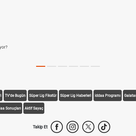
yor?
i
TV'de Bugün
Süper Lig Fikstür
Süper Lig Haberleri
iddaa Programı
Galata
daa Sonuçları
Aktif Sayaç
Takip Et