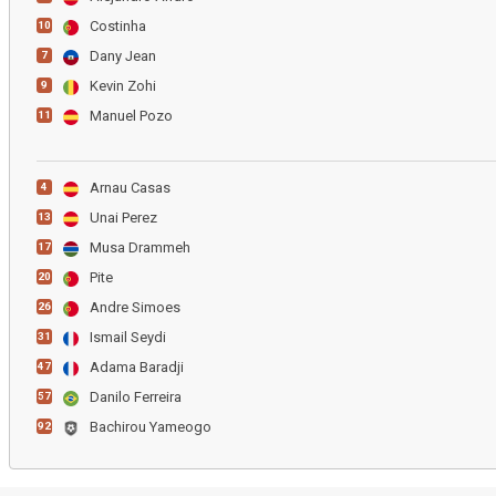
Costinha
10
Dany Jean
7
Kevin Zohi
9
Manuel Pozo
11
Arnau Casas
4
Unai Perez
13
Musa Drammeh
17
Pite
20
Andre Simoes
26
Ismail Seydi
31
Adama Baradji
47
Danilo Ferreira
57
Bachirou Yameogo
92