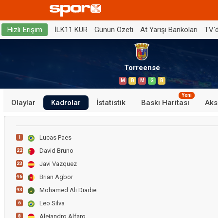
İLK11 KUR
Günün Özeti
At Yarışı Bankoları
TV'
Hızlı Erişim
Torreense
M
B
M
G
B
Yeni
Olaylar
Kadrolar
İstatistik
Baskı Haritası
Aks
Lucas Paes
1
David Bruno
22
Javi Vazquez
23
Brian Agbor
46
Mohamed Ali Diadie
93
Leo Silva
6
Alejandro Alfaro
8