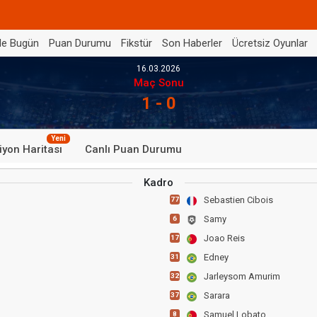
de Bugün
Puan Durumu
Fikstür
Son Haberler
Ücretsiz Oyunlar
16.03.2026
Maç Sonu
1 - 0
Yeni
iyon Haritası
Canlı Puan Durumu
Kadro
Sebastien Cibois
77
Samy
6
Joao Reis
17
Edney
31
Jarleysom Amurim
32
Sarara
37
Samuel Lobato
8