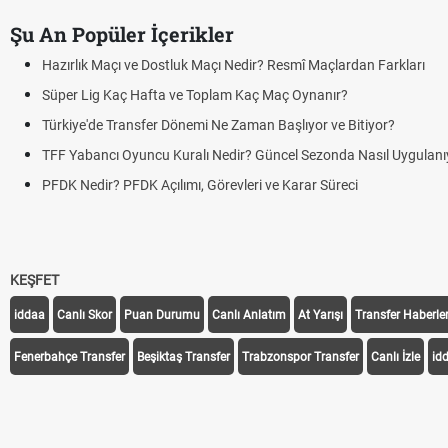
Şu An Popüler İçerikler
Hazırlık Maçı ve Dostluk Maçı Nedir? Resmî Maçlardan Farkları
Süper Lig Kaç Hafta ve Toplam Kaç Maç Oynanır?
Türkiye'de Transfer Dönemi Ne Zaman Başlıyor ve Bitiyor?
TFF Yabancı Oyuncu Kuralı Nedir? Güncel Sezonda Nasıl Uygulanı
PFDK Nedir? PFDK Açılımı, Görevleri ve Karar Süreci
KEŞFET
iddaa
Canlı Skor
Puan Durumu
Canlı Anlatım
At Yarışı
Transfer Haberler
Fenerbahçe Transfer
Beşiktaş Transfer
Trabzonspor Transfer
Canlı İzle
id