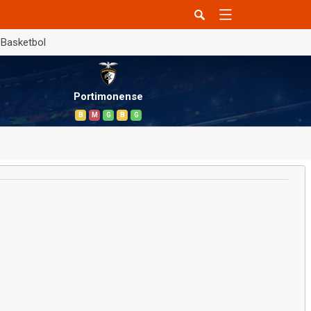
Basketbol
Portimonense
B
M
G
B
G