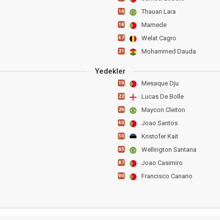
Thauan Lara
16
Mamede
18
Welat Cagro
47
Mohammed Dauda
21
Yedekler
Mesaque Dju
19
Lucas De Bolle
22
Maycon Cleiton
26
Joao Santos
40
Kristofer Kait
50
Wellington Santana
65
Joao Casimiro
87
Francisco Canario
90