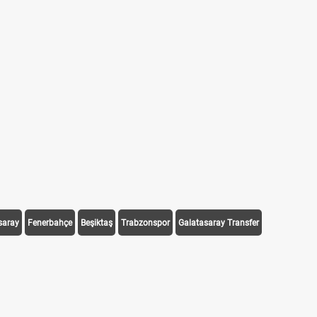
saray
Fenerbahçe
Beşiktaş
Trabzonspor
Galatasaray Transfer