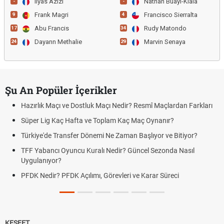
Ilyas Azizi
Nathan Buayi-Kiala
-
-
Frank Magri
Francisco Sierralta
9
4
Abu Francis
Rudy Matondo
17
34
Dayann Methalie
Marvin Senaya
24
29
Şu An Popüler İçerikler
Hazırlık Maçı ve Dostluk Maçı Nedir? Resmî Maçlardan Farkları
Süper Lig Kaç Hafta ve Toplam Kaç Maç Oynanır?
Türkiye'de Transfer Dönemi Ne Zaman Başlıyor ve Bitiyor?
TFF Yabancı Oyuncu Kuralı Nedir? Güncel Sezonda Nasıl
Uygulanıyor?
PFDK Nedir? PFDK Açılımı, Görevleri ve Karar Süreci
KEŞFET