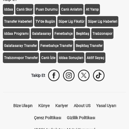
iddaa
Canlı Skor
Puan Durumu
Canlı Anlatım
At Yarışı
Transfer Haberleri
TV'de Bugün
Süper Lig Fikstür
Süper Lig Haberleri
iddaa Programı
Galatasaray
Fenerbahçe
Beşiktaş
Trabzonspor
Galatasaray Transfer
Fenerbahçe Transfer
Beşiktaş Transfer
Trabzonspor Transfer
Canlı İzle
iddaa Sonuçları
Aktif Sayaç
Takip Et
Bize Ulaşın
Künye
Kariyer
About US
Yasal Uyarı
Çerez Politikası
Gizlilik Politikası