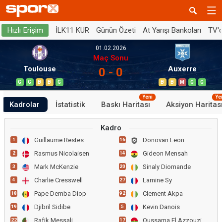
İLK11 KUR
Günün Özeti
At Yarışı Bankoları
TV'
Hızlı Erişim
01.02.2026
Maç Sonu
Toulouse
Auxerre
0 - 0
G
G
B
B
G
B
B
M
G
G
Yeni
Ye
Kadrolar
İstatistik
Baskı Haritası
Aksiyon Haritas
Kadro
Guillaume Restes
Donovan Leon
1
16
Rasmus Nicolaisen
Gideon Mensah
2
14
Mark McKenzie
Sinaly Diomande
3
20
Charlie Cresswell
Lamine Sy
4
27
Pape Demba Diop
Clement Akpa
18
92
Djibril Sidibe
Kevin Danois
19
5
Rafik Messali
Oussama El Azzouzi
22
17