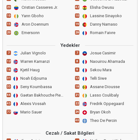
Cristian Casseres Jr.
Elisha Owusu
23
42
Yann Gboho
Lassine Sinayoko
10
10
Aron Doennum
Danny Namaso
15
19
Emersonn
Romain Faivre
20
28
Yedekler
Julian Vignolo
Josue Casimir
7
7
Warren Kamanzi
Naouirou Ahamada
12
8
Kjetil Haug
Sekou Mara
16
9
Noah Edjouma
Telli Siwe
31
13
Seny Koumbassa
Assane Diousse
35
18
Gaetan Bakhouche Piernas
Lasso Coulibaly
44
21
Alexis Vossah
Fredrik Oppegaard
45
22
Mario Sauer
Bryan Okoh
77
24
Theo De Percin
40
Cezalı / Sakat Bilgileri