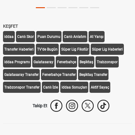
KEŞFET
iddaa
Canlı Skor
Puan Durumu
Canlı Anlatım
At Yarışı
Transfer Haberleri
TV'de Bugün
Süper Lig Fikstür
Süper Lig Haberleri
iddaa Programı
Galatasaray
Fenerbahçe
Beşiktaş
Trabzonspor
Galatasaray Transfer
Fenerbahçe Transfer
Beşiktaş Transfer
Trabzonspor Transfer
Canlı İzle
iddaa Sonuçları
Aktif Sayaç
Takip Et