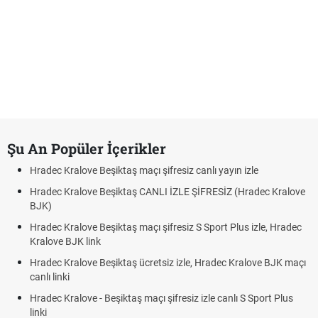
Şu An Popüler İçerikler
adec Kralove Beşiktaş maçı şifresiz canlı yayın izle
Hrade
adec Kralove Beşiktaş CANLI İZLE ŞİFRESİZ (Hradec Kralove
Hrade
JK)
BJK l
adec Kralove Beşiktaş maçı şifresiz S Sport Plus izle, Hradec
Trive
alove BJK link
Röveş
adec Kralove Beşiktaş ücretsiz izle, Hradec Kralove BJK maçı
Plonj
nlı linki
adec Kralove - Beşiktaş maçı şifresiz izle canlı S Sport Plus
nki