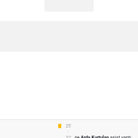
25'
Arda Kurtulan
asist yaptı.
32'