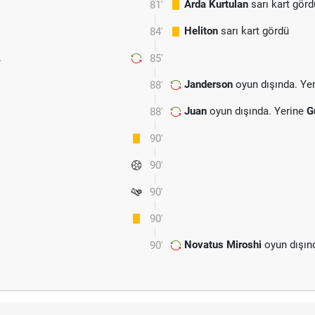
Arda Kurtulan
sarı kart görd
81'
Heliton
sarı kart gördü
84'
.
85'
Janderson
oyun dışında. Ye
88'
Juan
oyun dışında. Yerine
G
88'
90'
90'
90'
90'
Novatus Miroshi
oyun dışın
90'