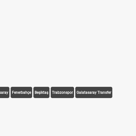
saray
Fenerbahçe
Beşiktaş
Trabzonspor
Galatasaray Transfer