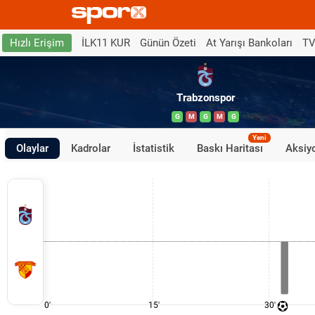
İLK11 KUR
Günün Özeti
At Yarışı Bankoları
TV
Hızlı Erişim
Trabzonspor
G
M
G
M
G
Yeni
Olaylar
Kadrolar
İstatistik
Baskı Haritası
Aksiyo
0'
15'
30'