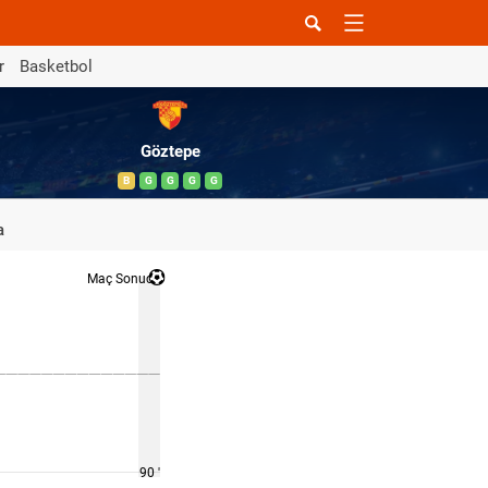
r
Basketbol
Göztepe
B
G
G
G
G
a
Maç Sonucu
90 '