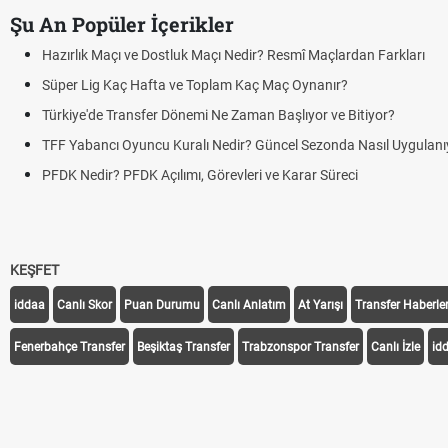
Şu An Popüler İçerikler
Hazırlık Maçı ve Dostluk Maçı Nedir? Resmî Maçlardan Farkları
Süper Lig Kaç Hafta ve Toplam Kaç Maç Oynanır?
Türkiye'de Transfer Dönemi Ne Zaman Başlıyor ve Bitiyor?
TFF Yabancı Oyuncu Kuralı Nedir? Güncel Sezonda Nasıl Uygulanı
PFDK Nedir? PFDK Açılımı, Görevleri ve Karar Süreci
KEŞFET
iddaa
Canlı Skor
Puan Durumu
Canlı Anlatım
At Yarışı
Transfer Haberler
Fenerbahçe Transfer
Beşiktaş Transfer
Trabzonspor Transfer
Canlı İzle
id