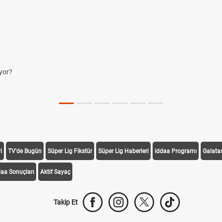
yor?
i
TV'de Bugün
Süper Lig Fikstür
Süper Lig Haberleri
iddaa Programı
Galata
daa Sonuçları
Aktif Sayaç
Takip Et