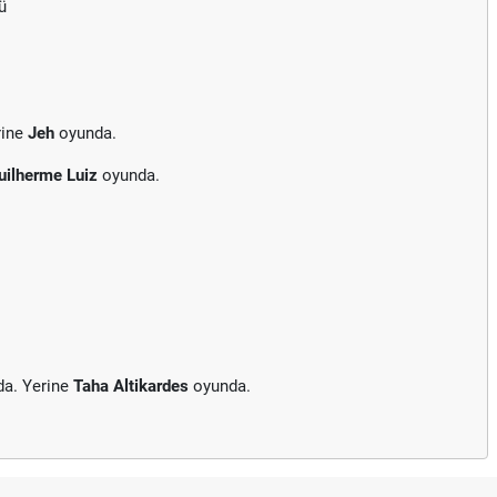
ü
rine
Jeh
oyunda.
uilherme Luiz
oyunda.
da. Yerine
Taha Altikardes
oyunda.