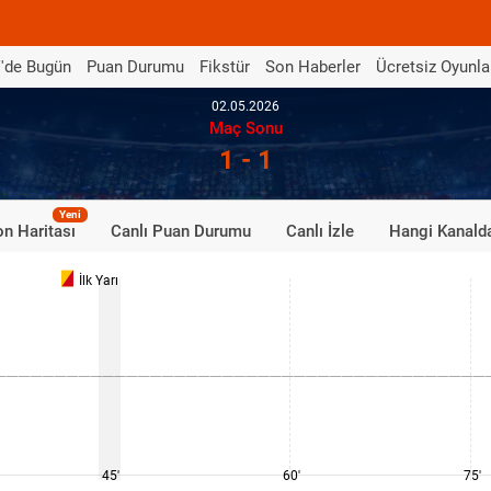
'de Bugün
Puan Durumu
Fikstür
Son Haberler
Ücretsiz Oyunla
02.05.2026
Maç Sonu
1 - 1
Yeni
n Haritası
Canlı Puan Durumu
Canlı İzle
Hangi Kanald
İlk Yarı
45'
60'
75'