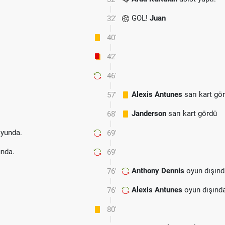
GOL!
Juan
32'
40'
42'
46'
Alexis Antunes
sarı kart gö
57'
Janderson
sarı kart gördü
68'
yunda.
69'
nda.
69'
Anthony Dennis
oyun dışınd
76'
Alexis Antunes
oyun dışınd
76'
80'