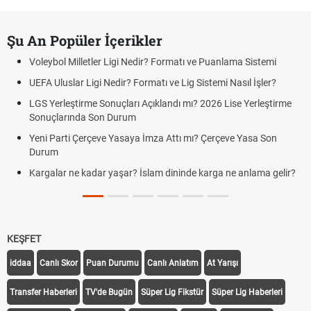
Şu An Popüler İçerikler
Voleybol Milletler Ligi Nedir? Formatı ve Puanlama Sistemi
UEFA Uluslar Ligi Nedir? Formatı ve Lig Sistemi Nasıl İşler?
LGS Yerleştirme Sonuçları Açıklandı mı? 2026 Lise Yerleştirme
Sonuçlarında Son Durum
Yeni Parti Çerçeve Yasaya İmza Attı mı? Çerçeve Yasa Son
Durum
Kargalar ne kadar yaşar? İslam dininde karga ne anlama gelir?
KEŞFET
iddaa
Canlı Skor
Puan Durumu
Canlı Anlatım
At Yarışı
Transfer Haberleri
TV'de Bugün
Süper Lig Fikstür
Süper Lig Haberleri