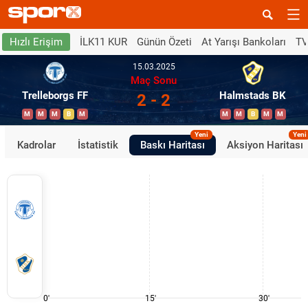
İLK11 KUR
Günün Özeti
At Yarışı Bankoları
TV
Hızlı Erişim
15.03.2025
Maç Sonu
Trelleborgs FF
Halmstads BK
2 - 2
M
M
M
B
M
M
M
B
M
M
Yeni
Yeni
Kadrolar
İstatistik
Baskı Haritası
Aksiyon Haritası
0'
15'
30'