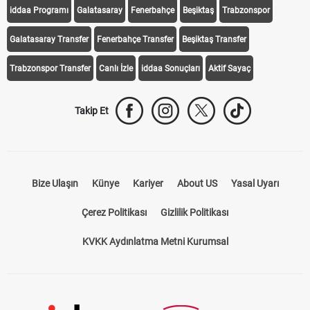
iddaa Programı
Galatasaray
Fenerbahçe
Beşiktaş
Trabzonspor
Galatasaray Transfer
Fenerbahçe Transfer
Beşiktaş Transfer
Trabzonspor Transfer
Canlı İzle
iddaa Sonuçları
Aktif Sayaç
Takip Et
Bize Ulaşın
Künye
Kariyer
About US
Yasal Uyarı
Çerez Politikası
Gizlilik Politikası
KVKK Aydınlatma Metni Kurumsal