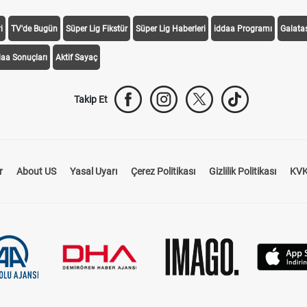
i
TV'de Bugün
Süper Lig Fikstür
Süper Lig Haberleri
iddaa Programı
Galata
daa Sonuçları
Aktif Sayaç
Takip Et
r
About US
Yasal Uyarı
Çerez Politikası
Gizlilik Politikası
KVK