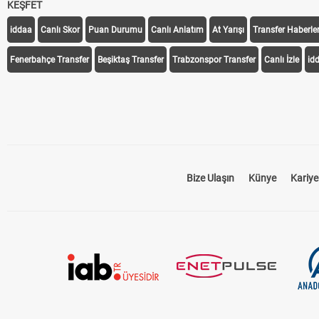
KEŞFET
iddaa
Canlı Skor
Puan Durumu
Canlı Anlatım
At Yarışı
Transfer Haberler
Fenerbahçe Transfer
Beşiktaş Transfer
Trabzonspor Transfer
Canlı İzle
id
Bize Ulaşın
Künye
Kariye