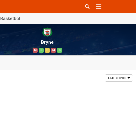
Basketbol
Bryne
M
G
B
M
G
GMT +00:00