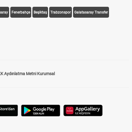
saray
Fenerbahçe
Beşiktaş
Trabzonspor
Galatasaray Transfer
K Aydınlatma Metni Kurumsal