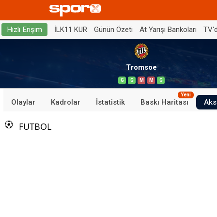
İLK11 KUR
Günün Özeti
At Yarışı Bankoları
TV'
Hızlı Erişim
Tromsoe
G
G
M
M
G
Yeni
Olaylar
Kadrolar
İstatistik
Baskı Haritası
Aks
FUTBOL