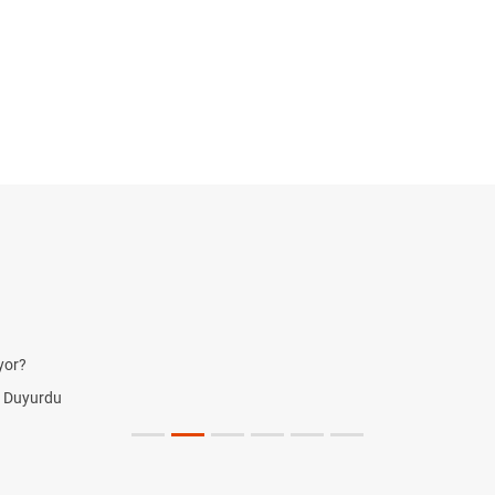
yor?
i Duyurdu