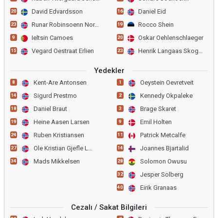
David Edvardsson
Daniel Eid
20
16
Runar Robinsoenn Norheim
Rocco Shein
23
19
Ieltsin Camoes
Oskar Oehlenschlaeger
9
20
Vegard Oestraat Erlien
Henrik Langaas Skogvold
15
23
Yedekler
Kent-Are Antonsen
Oeystein Oevretveit
8
1
Sigurd Prestmo
Kennedy Okpaleke
14
2
Daniel Braut
Brage Skaret
18
3
Heine Aasen Larsen
Emil Holten
19
9
Ruben Kristiansen
Patrick Metcalfe
24
11
Ole Kristian Gjefle Lauvl
Joannes Bjartalid
27
14
Mads Mikkelsen
Solomon Owusu
34
28
Jesper Solberg
32
Eirik Granaas
40
Cezalı / Sakat Bilgileri