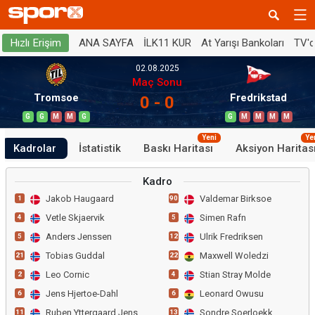
ANA SAYFA
İLK11 KUR
At Yarışı Bankoları
TV'
Hızlı Erişim
02.08.2025
Maç Sonu
Tromsoe
Fredrikstad
0 - 0
G
G
M
M
G
G
M
M
M
M
Yeni
Ye
Kadrolar
İstatistik
Baskı Haritası
Aksiyon Haritas
Kadro
Jakob Haugaard
Valdemar Birksoe
1
90
Vetle Skjaervik
Simen Rafn
4
5
Anders Jenssen
Ulrik Fredriksen
5
12
Tobias Guddal
Maxwell Woledzi
21
22
Leo Cornic
Stian Stray Molde
2
4
Jens Hjertoe-Dahl
Leonard Owusu
6
6
Ruben Yttergaard Jenssen
Sondre Soerloekk
11
13