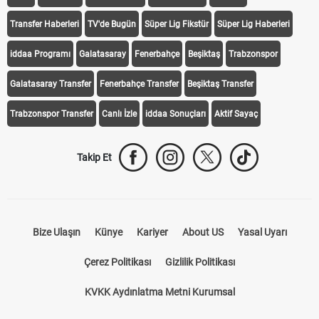
Transfer Haberleri
TV'de Bugün
Süper Lig Fikstür
Süper Lig Haberleri
iddaa Programı
Galatasaray
Fenerbahçe
Beşiktaş
Trabzonspor
Galatasaray Transfer
Fenerbahçe Transfer
Beşiktaş Transfer
Trabzonspor Transfer
Canlı İzle
iddaa Sonuçları
Aktif Sayaç
Takip Et
Bize Ulaşın
Künye
Kariyer
About US
Yasal Uyarı
Çerez Politikası
Gizlilik Politikası
KVKK Aydınlatma Metni Kurumsal