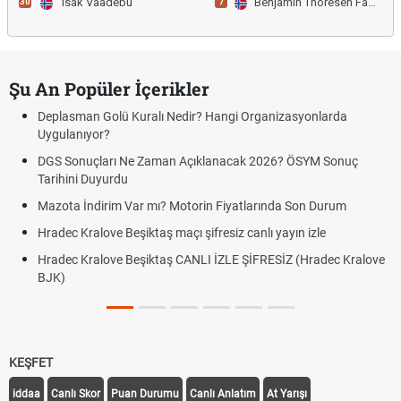
Isak Vaadebu
Benjamin Thoresen Faraas
30
7
Şu An Popüler İçerikler
Deplasman Golü Kuralı Nedir? Hangi Organizasyonlarda
Uygulanıyor?
DGS Sonuçları Ne Zaman Açıklanacak 2026? ÖSYM Sonuç
Tarihini Duyurdu
Mazota İndirim Var mı? Motorin Fiyatlarında Son Durum
Hradec Kralove Beşiktaş maçı şifresiz canlı yayın izle
Hradec Kralove Beşiktaş CANLI İZLE ŞİFRESİZ (Hradec Kralove
BJK)
KEŞFET
iddaa
Canlı Skor
Puan Durumu
Canlı Anlatım
At Yarışı