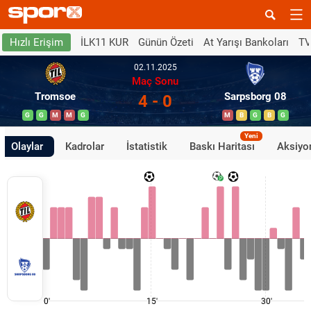
İLK11 KUR
Günün Özeti
At Yarışı Bankoları
TV
Hızlı Erişim
02.11.2025
Maç Sonu
Tromsoe
Sarpsborg 08
4 - 0
G
G
M
M
G
M
B
G
B
G
Yeni
Olaylar
Kadrolar
İstatistik
Baskı Haritası
Aksiyon
0'
15'
30'