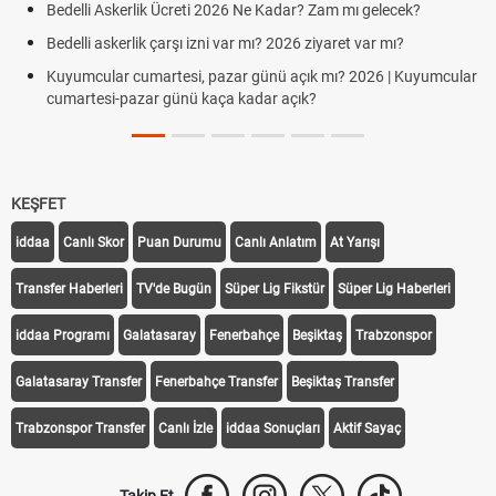
Bedelli Askerlik Ücreti 2026 Ne Kadar? Zam mı gelecek?
Bedelli askerlik çarşı izni var mı? 2026 ziyaret var mı?
Kuyumcular cumartesi, pazar günü açık mı? 2026 | Kuyumcular
cumartesi-pazar günü kaça kadar açık?
KEŞFET
iddaa
Canlı Skor
Puan Durumu
Canlı Anlatım
At Yarışı
Transfer Haberleri
TV'de Bugün
Süper Lig Fikstür
Süper Lig Haberleri
iddaa Programı
Galatasaray
Fenerbahçe
Beşiktaş
Trabzonspor
Galatasaray Transfer
Fenerbahçe Transfer
Beşiktaş Transfer
Trabzonspor Transfer
Canlı İzle
iddaa Sonuçları
Aktif Sayaç
Takip Et