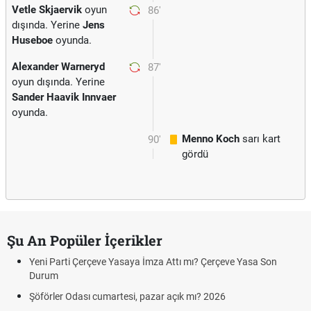
Vetle Skjaervik
oyun
86'
dışında. Yerine
Jens
Huseboe
oyunda.
Alexander Warneryd
87'
oyun dışında. Yerine
Sander Haavik Innvaer
oyunda.
Menno Koch
sarı kart
90'
gördü
Şu An Popüler İçerikler
Yeni Parti Çerçeve Yasaya İmza Attı mı? Çerçeve Yasa Son
Durum
Şöförler Odası cumartesi, pazar açık mı? 2026