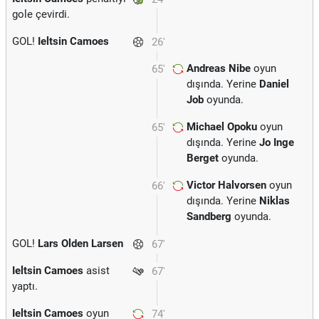
gole çevirdi.
GOL!
Ieltsin Camoes
26'
Andreas Nibe
oyun
65'
dışında. Yerine
Daniel
Job
oyunda.
Michael Opoku
oyun
65'
dışında. Yerine
Jo Inge
Berget
oyunda.
Victor Halvorsen
oyun
66'
dışında. Yerine
Niklas
Sandberg
oyunda.
GOL!
Lars Olden Larsen
67'
Ieltsin Camoes
asist
67'
yaptı.
Ieltsin Camoes
oyun
74'