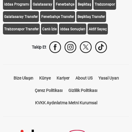
iddaa Programı
Galatasaray
Fenerbahçe
Beşiktaş
Trabzonspor
Galatasaray Transfer
Fenerbahçe Transfer
Beşiktaş Transfer
Trabzonspor Transfer
Canlı İzle
iddaa Sonuçları
Aktif Sayaç
Takip Et
Bize Ulaşın
Künye
Kariyer
About US
Yasal Uyarı
Çerez Politikası
Gizlilik Politikası
KVKK Aydınlatma Metni Kurumsal