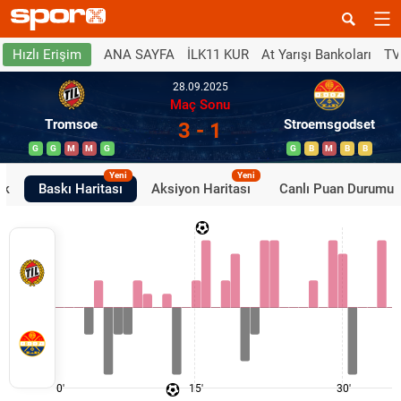
ANA SAYFA
İLK11 KUR
At Yarışı Bankoları
TV
Hızlı Erişim
28.09.2025
Maç Sonu
Tromsoe
Stroemsgodset
3 - 1
G
G
M
M
G
G
B
M
B
B
Yeni
Yeni
ik
Baskı Haritası
Aksiyon Haritası
Canlı Puan Durumu
0'
15'
30'