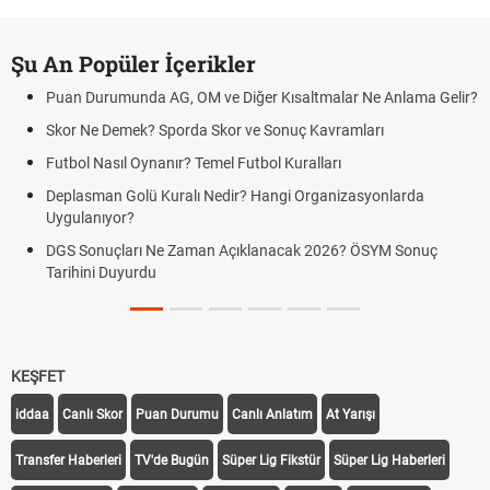
Şu An Popüler İçerikler
Puan Durumunda AG, OM ve Diğer Kısaltmalar Ne Anlama Gelir?
Skor Ne Demek? Sporda Skor ve Sonuç Kavramları
Futbol Nasıl Oynanır? Temel Futbol Kuralları
Deplasman Golü Kuralı Nedir? Hangi Organizasyonlarda
Uygulanıyor?
DGS Sonuçları Ne Zaman Açıklanacak 2026? ÖSYM Sonuç
Tarihini Duyurdu
KEŞFET
iddaa
Canlı Skor
Puan Durumu
Canlı Anlatım
At Yarışı
Transfer Haberleri
TV'de Bugün
Süper Lig Fikstür
Süper Lig Haberleri