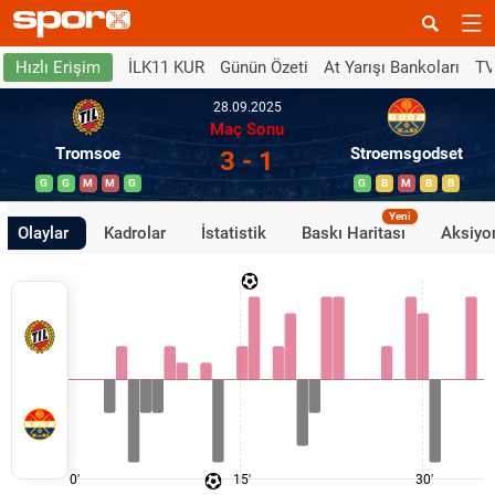
İLK11 KUR
Günün Özeti
At Yarışı Bankoları
TV
Hızlı Erişim
28.09.2025
Maç Sonu
Tromsoe
Stroemsgodset
3 - 1
G
G
M
M
G
G
B
M
B
B
Yeni
Olaylar
Kadrolar
İstatistik
Baskı Haritası
Aksiyon
0'
15'
30'