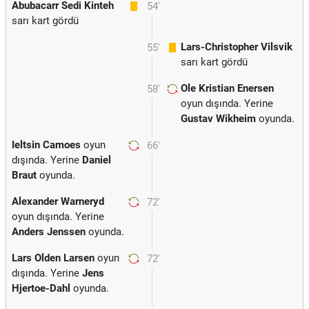
Abubacarr Sedi Kinteh
54'
sarı kart gördü
Lars-Christopher Vilsvik
55'
sarı kart gördü
Ole Kristian Enersen
58'
oyun dışında. Yerine
Gustav Wikheim
oyunda.
Ieltsin Camoes
oyun
66'
dışında. Yerine
Daniel
Braut
oyunda.
Alexander Warneryd
72'
oyun dışında. Yerine
Anders Jenssen
oyunda.
Lars Olden Larsen
oyun
72'
dışında. Yerine
Jens
Hjertoe-Dahl
oyunda.