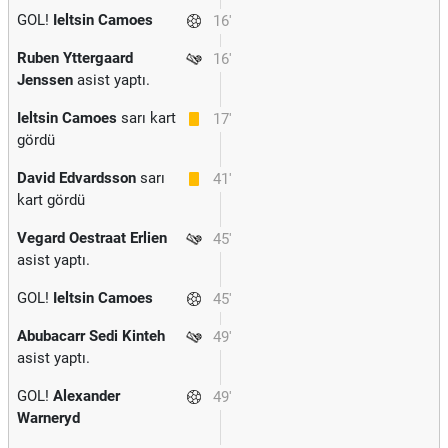
GOL!
Ieltsin Camoes
16'
Ruben Yttergaard
16'
Jenssen
asist yaptı.
Ieltsin Camoes
sarı kart
17'
gördü
David Edvardsson
sarı
41'
kart gördü
Vegard Oestraat Erlien
45'
asist yaptı.
GOL!
Ieltsin Camoes
45'
Abubacarr Sedi Kinteh
49'
asist yaptı.
GOL!
Alexander
49'
Warneryd