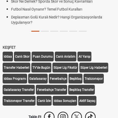
Skor Ne Demek? Sporda Skor ve Sonuç Kavramları
Futbol Nasıl Oynanır? Temel Futbol Kuralları
Deplasman Golü Kuralı Nedir? Hangi Organizasyonlarda
Uygulanıyor?
KEŞFET
iddaa
Canlı Skor
Puan Durumu
Canlı Anlatım
At Yarışı
Transfer Haberleri
TV'de Bugün
Süper Lig Fikstür
Süper Lig Haberleri
iddaa Programı
Galatasaray
Fenerbahçe
Beşiktaş
Trabzonspor
Galatasaray Transfer
Fenerbahçe Transfer
Beşiktaş Transfer
Trabzonspor Transfer
Canlı İzle
iddaa Sonuçları
Aktif Sayaç
Takip Et