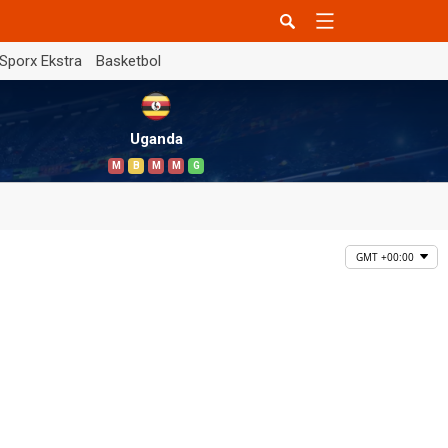
Sporx Ekstra
Basketbol
Uganda
M
B
M
M
G
GMT +00:00