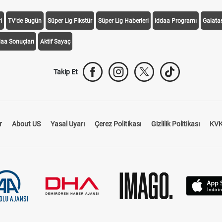
i
TV'de Bugün
Süper Lig Fikstür
Süper Lig Haberleri
iddaa Programı
Galata
daa Sonuçları
Aktif Sayaç
Takip Et
r
About US
Yasal Uyarı
Çerez Politikası
Gizlilik Politikası
KVK