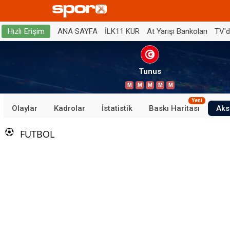
ANA SAYFA
İLK11 KUR
At Yarışı Bankoları
TV'
Hızlı Erişim
Tunus
M
M
M
M
M
Yeni
Olaylar
Kadrolar
İstatistik
Baskı Haritası
Aks
FUTBOL