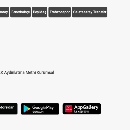
saray
Fenerbahçe
Beşiktaş
Trabzonspor
Galatasaray Transfer
K Aydınlatma Metni Kurumsal