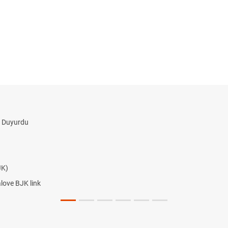
i Duyurdu
JK)
alove BJK link