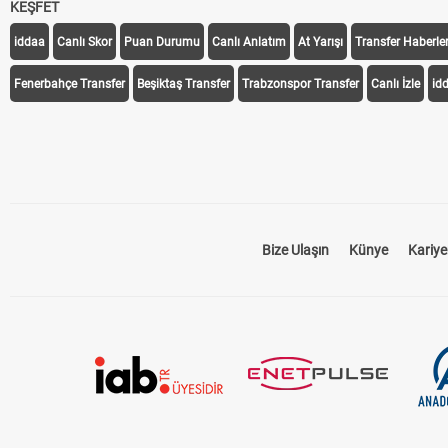
KEŞFET
iddaa
Canlı Skor
Puan Durumu
Canlı Anlatım
At Yarışı
Transfer Haberler
Fenerbahçe Transfer
Beşiktaş Transfer
Trabzonspor Transfer
Canlı İzle
id
Bize Ulaşın
Künye
Kariye