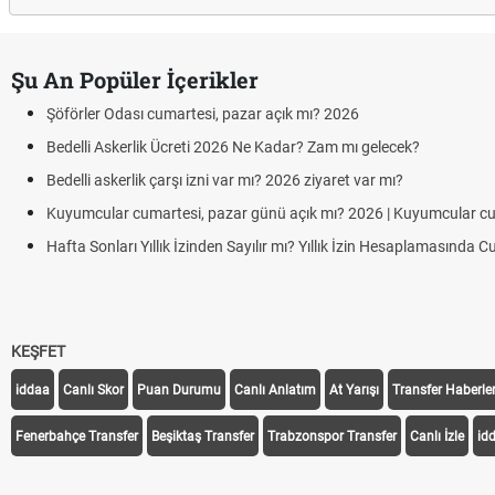
Şu An Popüler İçerikler
Aras Kargo Cumartesi-pazar açık mı? 2026 Aras Kargo Cumartesi ç
Hazırlık Maçı ve Dostluk Maçı Nedir? Resmî Maçlardan Farkları
Süper Lig Kaç Hafta ve Toplam Kaç Maç Oynanır?
Türkiye'de Transfer Dönemi Ne Zaman Başlıyor ve Bitiyor?
TFF Yabancı Oyuncu Kuralı Nedir? Güncel Sezonda Nasıl Uygulanı
KEŞFET
iddaa
Canlı Skor
Puan Durumu
Canlı Anlatım
At Yarışı
Transfer Haberler
Fenerbahçe Transfer
Beşiktaş Transfer
Trabzonspor Transfer
Canlı İzle
id