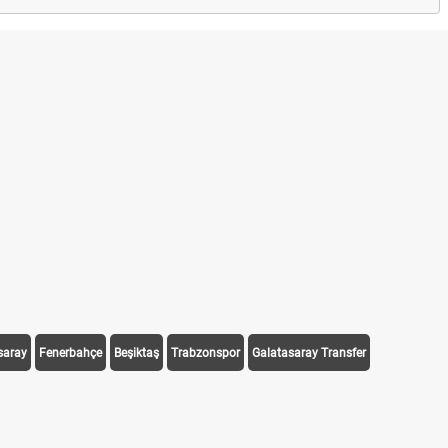
saray
Fenerbahçe
Beşiktaş
Trabzonspor
Galatasaray Transfer