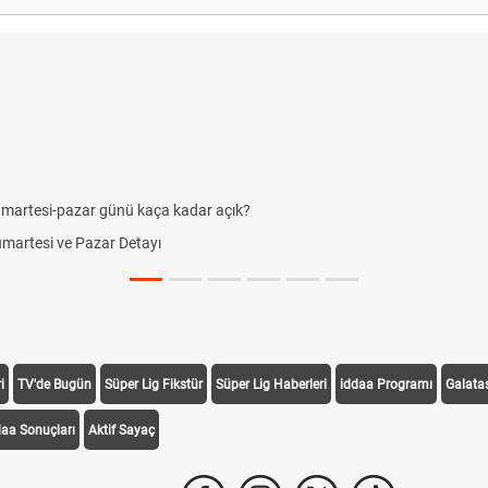
alışma saatleri!
yor?
i
TV'de Bugün
Süper Lig Fikstür
Süper Lig Haberleri
iddaa Programı
Galata
daa Sonuçları
Aktif Sayaç