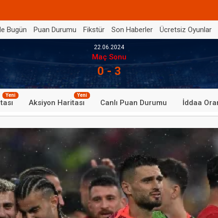
de Bugün
Puan Durumu
Fikstür
Son Haberler
Ücretsiz Oyunlar
22.06.2024
Maç Sonu
0 - 3
Yeni
Yeni
tası
Aksiyon Haritası
Canlı Puan Durumu
İddaa Oran