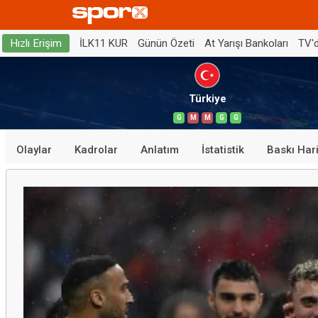
İLK11 KUR
Günün Özeti
At Yarışı Bankoları
TV'
Hızlı Erişim
Türkiye
G
M
M
G
G
Olaylar
Kadrolar
Anlatım
İstatistik
Baskı Hari