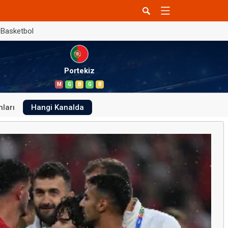
Basketbol
Portekiz
M
G
B
G
B
ları
Hangi Kanalda