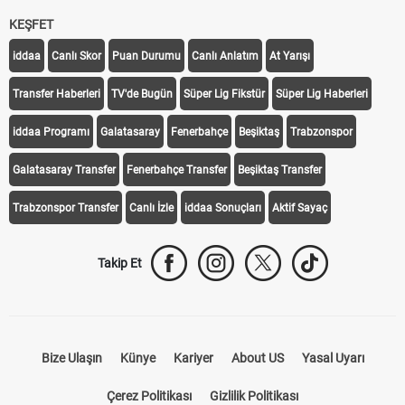
KEŞFET
iddaa
Canlı Skor
Puan Durumu
Canlı Anlatım
At Yarışı
Transfer Haberleri
TV'de Bugün
Süper Lig Fikstür
Süper Lig Haberleri
iddaa Programı
Galatasaray
Fenerbahçe
Beşiktaş
Trabzonspor
Galatasaray Transfer
Fenerbahçe Transfer
Beşiktaş Transfer
Trabzonspor Transfer
Canlı İzle
iddaa Sonuçları
Aktif Sayaç
Takip Et
Bize Ulaşın
Künye
Kariyer
About US
Yasal Uyarı
Çerez Politikası
Gizlilik Politikası