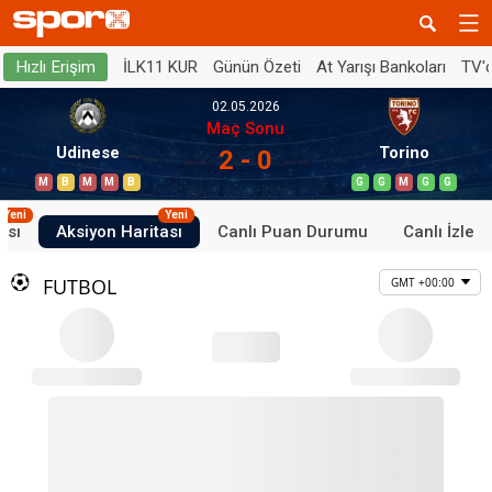
İLK11 KUR
Günün Özeti
At Yarışı Bankoları
TV'
Hızlı Erişim
02.05.2026
Maç Sonu
Udinese
Torino
2 - 0
M
B
M
M
B
G
G
M
G
G
Yeni
Yeni
ası
Aksiyon Haritası
Canlı Puan Durumu
Canlı İzle
FUTBOL
GMT +00:00