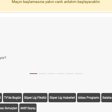
Maçın başlamasına yakın canlı anlatım başlayacaktır.
yor?
i
TV'de Bugün
Süper Lig Fikstür
Süper Lig Haberleri
iddaa Programı
Galata
daa Sonuçları
Aktif Sayaç