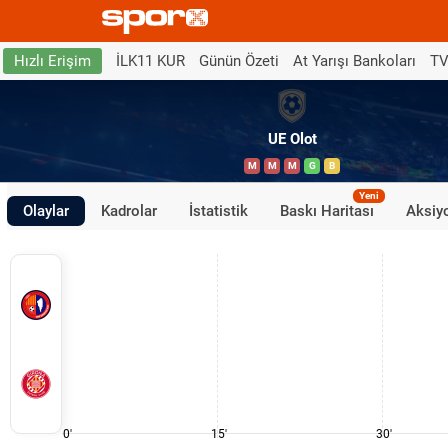
İLK11 KUR
Günün Özeti
At Yarışı Bankoları
TV
Hızlı Erişim
UE Olot
M
M
M
G
B
Yeni
Olaylar
Kadrolar
İstatistik
Baskı Haritası
Aksiyo
0'
15'
30'