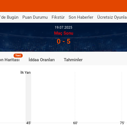
'de Bugün
Puan Durumu
Fikstür
Son Haberler
Ücretsiz Oyunla
19.07.2025
Maç Sonu
0 - 5
Yeni
n Haritası
İddaa Oranları
Tahminler
İlk Yarı
45'
60'
75'