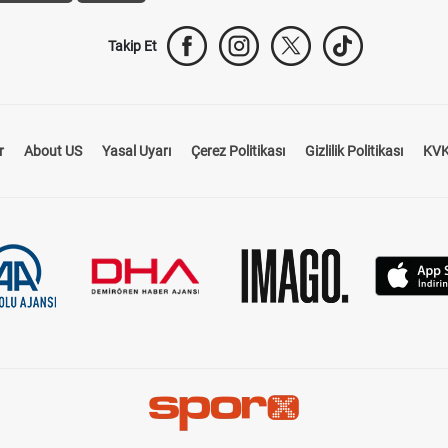
Takip Et
r
About US
Yasal Uyarı
Çerez Politikası
Gizlilik Politikası
KVK