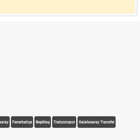
saray
Fenerbahçe
Beşiktaş
Trabzonspor
Galatasaray Transfer