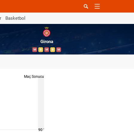
r
Basketbol
Girona
M
B
M
B
M
Maç Sonucu
90 '