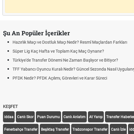
Şu An Popüler İçerikler
Hazırlık Maçı ve Dostluk Maçı Nedir? Resmî Maçlardan Farkları
Süper Lig Kaç Hafta ve Toplam Kaç Maç Oynanır?
Türkiye'de Transfer Dönemi Ne Zaman Başlıyor ve Bitiyor?
TFF Yabancı Oyuncu Kuralı Nedir? Güncel Sezonda Nasıl Uygulanı
PFDK Nedir? PFDK Açılımı, Görevleri ve Karar Süreci
KEŞFET
iddaa
Canlı Skor
Puan Durumu
Canlı Anlatım
At Yarışı
Transfer Haberler
Fenerbahçe Transfer
Beşiktaş Transfer
Trabzonspor Transfer
Canlı İzle
id