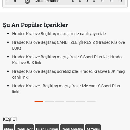
-
Croatia/France
0
0
0
0
0
0
0
5
Şu An Popüler İçerikler
Hradec Kralove Beşiktaş maçı şifresiz canlı yayın izle
Hradec Kralove Beşiktaş CANLI İZLE ŞİFRESİZ (Hradec Kralove
BJK)
Hradec Kralove Beşiktaş maçı şifresiz S Sport Plus izle, Hradec
Kralove BJK link
Hradec Kralove Beşiktaş ücretsiz izle, Hradec Kralove BJK maçı
canlı linki
Hradec Kralove - Beşiktaş maçı şifresiz izle canlı S Sport Plus
linki
KEŞFET
iddaa
Canlı Skor
Puan Durumu
Canlı Anlatım
At Yarışı