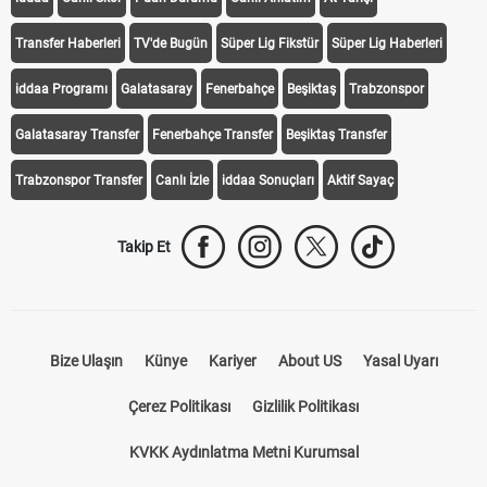
Transfer Haberleri
TV'de Bugün
Süper Lig Fikstür
Süper Lig Haberleri
iddaa Programı
Galatasaray
Fenerbahçe
Beşiktaş
Trabzonspor
Galatasaray Transfer
Fenerbahçe Transfer
Beşiktaş Transfer
Trabzonspor Transfer
Canlı İzle
iddaa Sonuçları
Aktif Sayaç
Takip Et
Bize Ulaşın
Künye
Kariyer
About US
Yasal Uyarı
Çerez Politikası
Gizlilik Politikası
KVKK Aydınlatma Metni Kurumsal