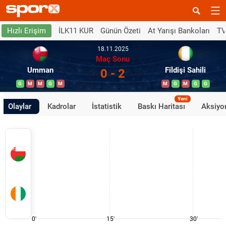
İLK11 KUR
Günün Özeti
At Yarışı Bankoları
TV
Hızlı Erişim
18.11.2025
Maç Sonu
Umman
Fildişi Sahili
0 - 2
G
M
M
G
M
M
G
M
G
G
Yeni
Olaylar
Kadrolar
İstatistik
Baskı Haritası
Aksiyon
0'
15'
30'