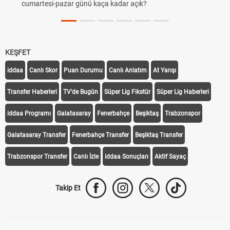
cumartesi-pazar günü kaça kadar açık?
KEŞFET
iddaa
Canlı Skor
Puan Durumu
Canlı Anlatım
At Yarışı
Transfer Haberleri
TV'de Bugün
Süper Lig Fikstür
Süper Lig Haberleri
iddaa Programı
Galatasaray
Fenerbahçe
Beşiktaş
Trabzonspor
Galatasaray Transfer
Fenerbahçe Transfer
Beşiktaş Transfer
Trabzonspor Transfer
Canlı İzle
iddaa Sonuçları
Aktif Sayaç
Takip Et